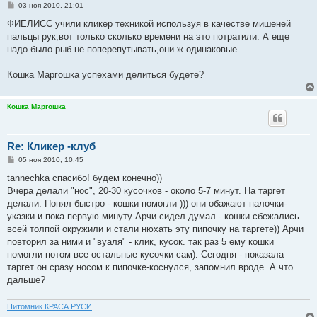
С
03 ноя 2010, 21:01
о
о
ФИЕЛИСС учили кликер техникой используя в качестве мишеней
б
пальцы рук,вот только сколько времени на это потратили. А еще
щ
е
надо было рыб не поперепутывать,они ж одинаковые.
н
и
е
Кошка Маргошка успехами делиться будете?
Кошка Маргошка
Re: Кликер -клуб
С
05 ноя 2010, 10:45
о
о
tannechka спасибо! будем конечно))
б
Вчера делали "нос", 20-30 кусочков - около 5-7 минут. На таргет
щ
е
делали. Понял быстро - кошки помогли ))) они обажают палочки-
н
указки и пока первую минуту Арчи сидел думал - кошки сбежались
и
е
всей толпой окружили и стали нюхать эту пипочку на таргете)) Арчи
повторил за ними и "вуаля" - клик, кусок. так раз 5 ему кошки
помогли потом все остальные кусочки сам). Сегодня - показала
таргет он сразу носом к пипочке-коснулся, запомнил вроде. А что
дальше?
Питомник КРАСА РУСИ