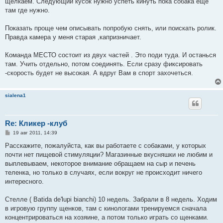
щелкаем. Следующий кусок нужно успеть кинуть пока собака еще
там где нужно.
Показать проще чем описывать попробую снять, или поискать ролик.
Правда камера у меня старая ,капризничает.
Команда МЕСТО состоит из двух частей . Это поди туда. И останься
там. Учить отдельно, потом соединять. Если сразу фиксировать
-скорость будет не высокая. А вдруг Вам в спорт захочеться.
sialena1
Re: Кликер -клуб
С
19 авг 2011, 14:39
о
о
Расскажите, пожалуйста, как вы работаете с собаками, у которых
б
почти нет пищевой стимуляции? Магазинные вкусняшки не любим и
щ
е
выплевываем, некоторое внимание обращаем на сыр и печень
н
теленка, но только в случаях, если вокруг не происходит ничего
и
е
интересного.
Стелле ( Batida de'lupi bianchi) 10 недель. Забрали в 8 недель. Ходим
в игровую группу щенков, там с кинологами тренируемся сначала
концентрироваться на хозяине, а потом только играть со щенками.