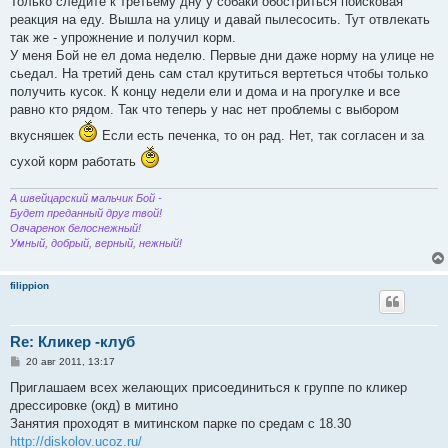
Только следите к третьему дну у собаки обостриться поисковая
реакция на еду. Вышла на улицу и давай пылесосить. Тут отвлекать
так же - упрожнение и получил корм.
У меня Бой не ел дома неделю. Первые дни даже норму на улице не
сьедал. На третий день сам стал крутиться вертеться чтобы только
получить кусок. К концу недели ели и дома и на прогулке и все
равно кто рядом. Так что теперь у нас нет проблемы с выбором
вкусняшек
Если есть печенка, то он рад. Нет, так согласен и за
сухой корм работать
А швейцарский мальчик Бой -
Будет преданный друг твой!
Овчаренок белоснежный!
Умный, добрый, верный, нежный!
filippion
Re: Кликер -клуб
С
20 авг 2011, 13:17
о
о
Приглашаем всех желающих присоединиться к группе по кликер
б
дрессировке (окд) в митино
щ
е
Занятия проходят в митинском парке по средам с 18.30
н
http://diskolov.ucoz.ru/
и