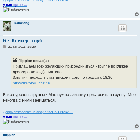
у нас щенки....
konondog
Re: Кликер -клуб
С
21 авг 2011, 18:20
о
о
б
filippion писал(а):
щ
е
Приглашаем всех желающих присоединиться к группе по кликер
н
дрессировке (окд) в митино
и
е
Занятия проходят в митинском парке по средам с 18.30
http://diskolov.ucoz.ru/
Каков уровень группы? Мне нужно азиашку пристроить в группу. Мне
некогда с ними заниматься.
Добро пожаловать в белую "КоНаН стаю"....
у нас щенки....
filippion