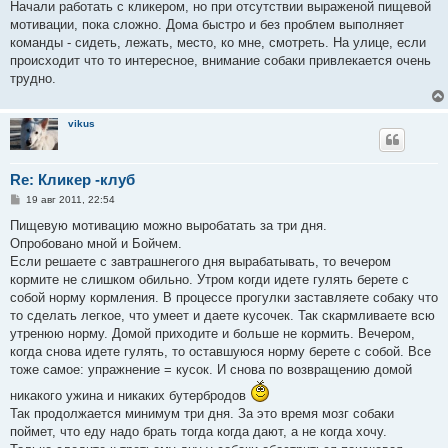
Начали работать с кликером, но при отсутствии выраженой пищевой
мотивации, пока сложно. Дома быстро и без проблем выполняет
команды - сидеть, лежать, место, ко мне, смотреть. На улице, если
происходит что то интересное, внимание собаки привлекается очень
трудно.
vikus
Re: Кликер -клуб
С
19 авг 2011, 22:54
о
о
Пищевую мотивацию можно выробатать за три дня.
б
Опробовано мной и Бойчем.
щ
е
Если решаете с завтрашнегого дня вырабатывать, то вечером
н
кормите не слишком обильно. Утром когди идете гулять берете с
и
е
собой норму кормления. В процессе прогулки заставляете собаку что
то сделать легкое, что умеет и даете кусочек. Так скармливаете всю
утренюю норму. Домой приходите и больше не кормить. Вечером,
когда снова идете гулять, то оставшуюся норму берете с собой. Все
тоже самое: упражнение = кусок. И снова по возвращению домой
никакого ужина и никаких бутербродов
Так продолжается минимум три дня. За это время мозг собаки
поймет, что еду надо брать тогда когда дают, а не когда хочу.