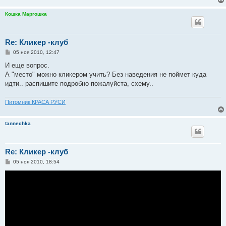
Кошка Маргошка
Re: Кликер -клуб
С
05 ноя 2010, 12:47
о
о
И еще вопрос.
б
А "место" можно кликером учить? Без наведения не поймет куда
щ
е
идти.. распишите подробно пожалуйста, схему..
н
и
е
Питомник КРАСА РУСИ
tannechka
Re: Кликер -клуб
С
05 ноя 2010, 18:54
о
о
б
щ
е
н
и
е