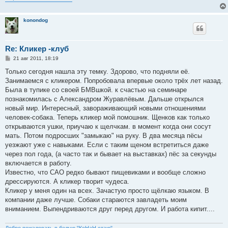
е
konondog
Re: Кликер -клуб
С
21 авг 2011, 18:19
о
о
Только сегодня нашла эту темку. Здорово, что подняли её.
б
Занимаемся с кликером. Попробовала впервые около трёх лет назад.
щ
е
Была в тупике со своей БМВшкой. к счастью на семинаре
н
познакомилась с Александром Журавлёвым. Дальше открылся
и
е
новый мир. Интересный, завораживающий новыми отношениями
человек-собака. Теперь кликер мой помошник. Щенков как только
открываются ушки, приучаю к щелчкам. в момент когда они сосут
мать. Потом подросших "замыкаю" на руку. В два месяца пёсы
уезжают уже с навыками. Если с таким щеном встретиться даже
через пол года, (а часто так и бывает на выставках) пёс за секунды
включается в работу.
Известно, что САО редко бывают пищевиками и вообще сложно
дрессируются. А кликер творит чудеса.
Кликер у меня один на всех. Зачастую просто щёлкаю языком. В
компании даже лучше. Собаки стараются завладеть моим
вниманием. Выпендриваются друг перед другом. И работа кипит....
Добро пожаловать в белую "КоНаН стаю"....