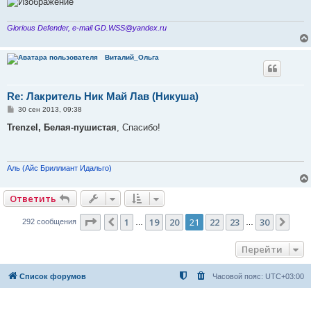
Glorious Defender, e-mail GD.WSS@yandex.ru
Виталий_Ольга
Re: Лакритель Ник Май Лав (Никуша)
С
30 сен 2013, 09:38
о
о
Trenzel, Белая-пушистая
, Спасибо!
б
щ
е
н
и
Аль (Айс Бриллиант Идальго)
е
Ответить
Страница
21
из
30
1
19
20
21
22
23
30
Пред.
Сле
292 сообщения
…
…
Перейти
Список форумов
Часовой пояс:
UTC+03:00