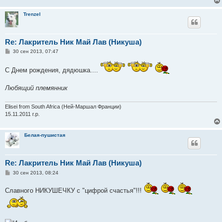
Trenzel
Re: Лакритель Ник Май Лав (Никуша)
С
30 сен 2013, 07:47
о
о
б
С Днем рождения, дядюшка....
щ
е
н
Любящий племянник
и
е
Elisei from South Africa (Ней-Маршал Франции)
15.11.2011 г.р.
Белая-пушистая
Re: Лакритель Ник Май Лав (Никуша)
С
30 сен 2013, 08:24
о
о
Славного НИКУШЕЧКУ с "цифрой счастья"!!!
б
щ
е
н
и
е