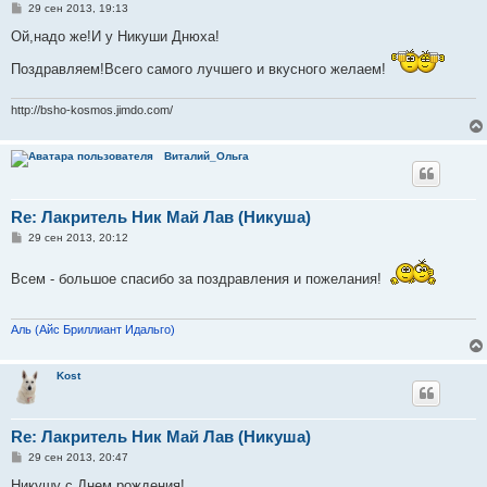
С
29 сен 2013, 19:13
о
о
Ой,надо же!И у Никуши Днюха!
б
щ
Поздравляем!Всего самого лучшего и вкусного желаем!
е
н
и
http://bsho-kosmos.jimdo.com/
е
Виталий_Ольга
Re: Лакритель Ник Май Лав (Никуша)
С
29 сен 2013, 20:12
о
о
б
Всем - большое спасибо за поздравления и пожелания!
щ
е
н
и
Аль (Айс Бриллиант Идальго)
е
Kost
Re: Лакритель Ник Май Лав (Никуша)
С
29 сен 2013, 20:47
о
о
Никушу с Днем рождения!