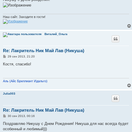
б
щ
е
н
и
Наш сайт. Заходите в гости!
е
Виталий_Ольга
Re: Лакритель Ник Май Лав (Никуша)
С
29 сен 2013, 21:20
о
о
Костя, спасибо!
б
щ
е
н
и
Аль (Айс Бриллиант Идальго)
е
Julia003
Re: Лакритель Ник Май Лав (Никуша)
С
30 сен 2013, 00:16
о
о
Поздравляю Никушу с Днем Рождения! Никуша для нас всегда будет
б
особенный и любимый)))
щ