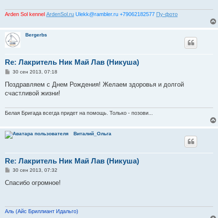
е
н
и
Arden Sol kennel
ArdenSol.ru
Ulekk@rambler.ru +79062182577
Пу-фото
е
Bergerbs
Re: Лакритель Ник Май Лав (Никуша)
С
30 сен 2013, 07:18
о
о
Поздравляем с Днем Рождения! Желаем здоровья и долгой
б
счастливой жизни!
щ
е
н
и
Белая Бригада всегда придет на помощь. Только - позови...
е
Виталий_Ольга
Re: Лакритель Ник Май Лав (Никуша)
С
30 сен 2013, 07:32
о
о
Спасибо огромное!
б
щ
е
н
и
Аль (Айс Бриллиант Идальго)
е