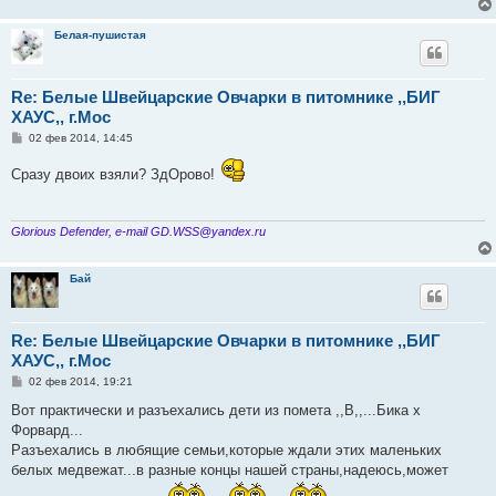
Белая-пушистая
Re: Белые Швейцарские Овчарки в питомнике ,,БИГ
ХАУС,, г.Мос
С
02 фев 2014, 14:45
о
о
Сразу двоих взяли? ЗдОрово!
б
щ
е
н
и
Glorious Defender, e-mail GD.WSS@yandex.ru
е
Бай
Re: Белые Швейцарские Овчарки в питомнике ,,БИГ
ХАУС,, г.Мос
С
02 фев 2014, 19:21
о
о
Вот практически и разъехались дети из помета ,,В,,...Бика х
б
Форвард...
щ
е
Разъехались в любящие семьи,которые ждали этих маленьких
н
белых медвежат...в разные концы нашей страны,надеюсь,может
и
е