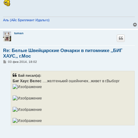
о
б
щ
е
н
и
Аль (Айс Бриллиант Идальго)
е
tuman
Re: Белые Швейцарские Овчарки в питомнике ,,БИГ
ХАУС,, г.Мос
С
03 фев 2014, 18:02
о
о
б
Бай писал(а):
щ
е
Биг Хаус Велес
.....желтенький ошейничек...живет в г.Выборг
н
и
е