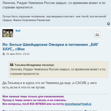
Леночка, Рагдан Чемпиона России закрыл, со временем может и по
странам прокатится.
Лучше быть хорошим человеком, «ругающимся матом», чем тихой, воспитанной
тварью. Фаина Георгиевна Раневская
Бай
Re: Белые Швейцарские Овчарки в питомнике ,,БИГ
ХАУС,, г.Мос
С
01 фев 2014, 23:21
о
о
б
Тaтьянa+Влaдимиp писал(а):
щ
е
Леночка, Рагдан Чемпиона России закрыл, со временем может и по
н
странам прокатится.
и
е
Да,Татьяна,я в курсе,что он Чемпион,да еще ,и САСИБ у него
есть,если я что-то не путаю.
Мои личные темы только для ознакомления.
Прошу в темах нечего не писать и не отвечать.
Все вопросы, тел.8-916-4078354 или на почту
monofauna@mail.ru