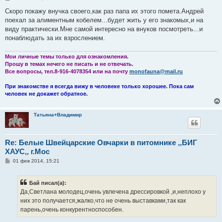
о
о
Скоро покажу внучка своего,как раз папа их этого помета.Андрей
б
поехал за алиментным кобелем...будет жить у его знакомых,и на
щ
е
виду практически.Мне самой интересно на внуков посмотреть...и
н
понаблюдать за их взрослением.
и
е
Мои личные темы только для ознакомления.
Прошу в темах нечего не писать и не отвечать.
Все вопросы, тел.8-916-4078354 или на почту
monofauna@mail.ru
При знакомстве я всегда вижу в человеке только хорошее. Пока сам
человек не докажет обратное.
Тaтьянa+Влaдимиp
Re: Белые Швейцарские Овчарки в питомнике ,,БИГ
ХАУС,, г.Мос
С
01 фев 2014, 15:21
о
о
б
Бай писал(а):
щ
е
Да,Светлана молодец,очень увлечена дрессировкой ,и,неплохо у
н
них это получается,жалко,что не очень выставками,так как
и
е
парень,очень конкурентноспособен.