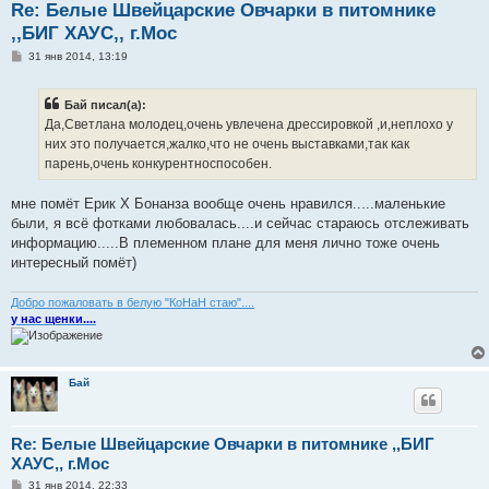
Re: Белые Швейцарские Овчарки в питомнике
,,БИГ ХАУС,, г.Мос
С
31 янв 2014, 13:19
о
о
б
Бай писал(а):
щ
е
Да,Светлана молодец,очень увлечена дрессировкой ,и,неплохо у
н
них это получается,жалко,что не очень выставками,так как
и
е
парень,очень конкурентноспособен.
мне помёт Ерик Х Бонанза вообще очень нравился.....маленькие
были, я всё фотками любовалась....и сейчас стараюсь отслеживать
информацию.....В племенном плане для меня лично тоже очень
интересный помёт)
Добро пожаловать в белую "КоНаН стаю"....
у нас щенки....
Бай
Re: Белые Швейцарские Овчарки в питомнике ,,БИГ
ХАУС,, г.Мос
С
31 янв 2014, 22:33