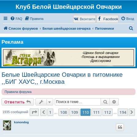
Клуб Белой Швейцарской Овчарки
FAQ
Правила
Вход
Вконтакте
Facebook
П
Список форумов
Белая швейцарская овчарка
Питомники
о
Реклама
и
с
к
Белые Швейцарские Овчарки в питомнике
,,БИГ ХАУС,, г.Москва
Правила форума
Поиск
Расширен
Ответить
Страница
110
из
194
1
108
109
110
111
112
194
Пред.
1935 сообщений
…
…
konondog