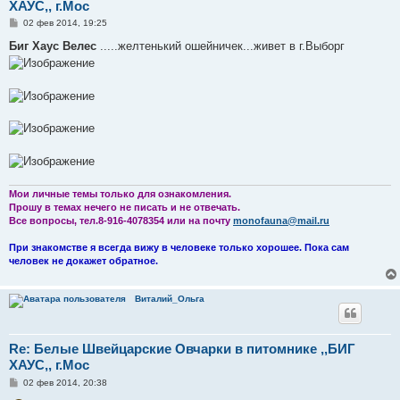
ХАУС,, г.Мос
С
02 фев 2014, 19:25
о
о
Биг Хаус Велес
.....желтенький ошейничек...живет в г.Выборг
б
щ
е
н
и
е
Мои личные темы только для ознакомления.
Прошу в темах нечего не писать и не отвечать.
Все вопросы, тел.8-916-4078354 или на почту
monofauna@mail.ru
При знакомстве я всегда вижу в человеке только хорошее. Пока сам
человек не докажет обратное.
Виталий_Ольга
Re: Белые Швейцарские Овчарки в питомнике ,,БИГ
ХАУС,, г.Мос
С
02 фев 2014, 20:38
о