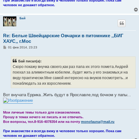
При знакомстве я всегда вижу в человеке только хорошее. Пока сам
человек не докажет обратное.
Бай
Re: Белые Швейцарские Овчарки в питомнике ,,БИГ
ХАУС,, г.Мос
С
01 фев 2014, 23:23
о
о
б
Бай писал(а):
щ
е
Скоро покажу внучка своего,как раз папа их этого помета.Андрей
н
поехал за алиментным кобелем...будет жить у его знакомых,и на
и
е
виду практически.Мне самой интересно на внуков посмотреть...и
понаблюдать за их взрослением.
Вот внучата Еррика..Жить будут в Ярославле,под бочком у папы...
Мои личные темы только для ознакомления.
Прошу в темах нечего не писать и не отвечать.
Все вопросы, тел.8-916-4078354 или на почту
monofauna@mail.ru
При знакомстве я всегда вижу в человеке только хорошее. Пока сам
человек не докажет обратное.