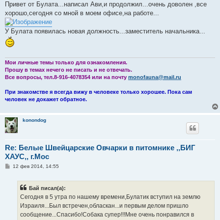
о
Привет от Булата...написал Ави,и продолжил...очень доволен ,все
б
хорошо,сегодня со мной в моем офисе,на работе...
щ
е
н
У Булата появилась новая должность...заместитель начальника...
и
е
Мои личные темы только для ознакомления.
Прошу в темах нечего не писать и не отвечать.
Все вопросы, тел.8-916-4078354 или на почту
monofauna@mail.ru
При знакомстве я всегда вижу в человеке только хорошее. Пока сам
человек не докажет обратное.
konondog
Re: Белые Швейцарские Овчарки в питомнике ,,БИГ
ХАУС,, г.Мос
С
12 фев 2014, 14:55
о
о
б
Бай писал(а):
щ
е
Сегодня в 5 утра по нашему времени,Булатик вступил на землю
н
Израиля...Был встречен,обласкан...и первым делом пришло
и
е
сообщение...Спасибо!Собака супер!!!Мне очень понравился в