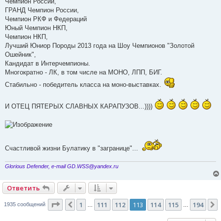
Чемпион России,
ГРАНД Чемпион России,
Чемпион РКФ и Федераций
Юный Чемпион НКП,
Чемпион НКП,
Лучший Юниор Породы 2013 года на Шоу Чемпионов "Золотой
Ошейник",
Кандидат в Интерчемпионы.
Многократно - ЛК, в том числе на МОНО, ЛПП, БИГ.
Стабильно - победитель класса на моно-выставках.
И ОТЕЦ ПЯТЕРЫХ СЛАВНЫХ КАРАПУЗОВ...))))
Счастливой жизни Булатику в "загранице"...
Glorious Defender, e-mail GD.WSS@yandex.ru
Ответить
Страница
113
из
194
1
111
112
113
114
115
194
Пред.
1935 сообщений
…
…