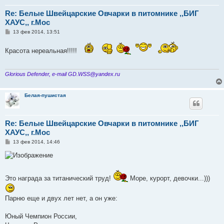
Re: Белые Швейцарские Овчарки в питомнике ,,БИГ
ХАУС,, г.Мос
С
13 фев 2014, 13:51
о
о
б
Красота нереальная!!!!!
щ
е
н
и
Glorious Defender, e-mail GD.WSS@yandex.ru
е
Белая-пушистая
Re: Белые Швейцарские Овчарки в питомнике ,,БИГ
ХАУС,, г.Мос
С
13 фев 2014, 14:46
о
о
б
щ
е
Это награда за титанический труд!
Море, курорт, девочки...)))
н
и
е
Парню еще и двух лет нет, а он уже:
Юный Чемпион России,