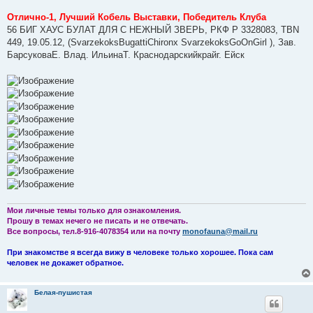
щ
е
Отлично-1, Лучший Кобель Выставки, Победитель Клуба
н
56 БИГ ХАУС БУЛАТ ДЛЯ С НЕЖНЫЙ ЗВЕРЬ, РКФ Р 3328083, TBN
и
е
449, 19.05.12, (SvarzekoksBugattiChironх SvarzekoksGoOnGirl ), Зав.
БарсуковаЕ. Влад. ИльинаТ. Краснодарскийкрайг. Ейск
Мои личные темы только для ознакомления.
Прошу в темах нечего не писать и не отвечать.
Все вопросы, тел.8-916-4078354 или на почту
monofauna@mail.ru
При знакомстве я всегда вижу в человеке только хорошее. Пока сам
человек не докажет обратное.
Белая-пушистая