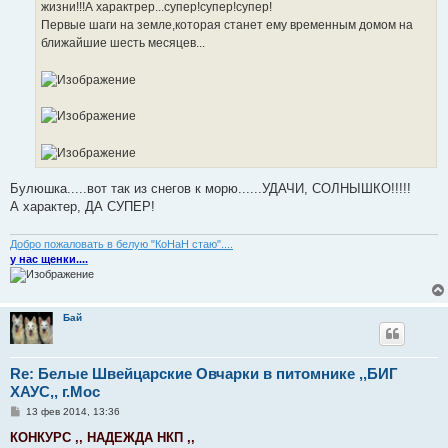
жизни!!!А характрер...супер!супер!супер!
Первые шаги на земле,которая станет ему временным домом на
ближайшие шесть месяцев...
Булюшка.....вот так из снегов к морю......УДАЧИ, СОЛНЫШКО!!!!!
А характер, ДА СУПЕР!
Добро пожаловать в белую "КоНаН стаю"....
у нас щенки....
Бай
Re: Белые Швейцарские Овчарки в питомнике ,,БИГ
ХАУС,, г.Мос
С
13 фев 2014, 13:36
о
о
КОНКУРС ,, НАДЕЖДА НКП ,,
б