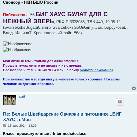
Спонсор - НКП БШО России
щ
е
н
БИГ ХАУС БУЛАТ ДЛЯ С
Победитель
и
- 56
е
НЕЖНЫЙ ЗВЕРЬ
, РКФ Р 3328083, TBN 449, 19.05.12,
(SvarzekoksBugattiChironх SvarzekoksGoOnGirl ), Зав. БарсуковаЕ.
Влад. ИльинаТ. Краснодарскийкрайг. Ейск
Мои личные темы только для ознакомления.
Прошу в темах нечего не писать и не отвечать.
Все вопросы, тел.8-916-4078354 или на почту
monofauna@mail.ru
При знакомстве я всегда вижу в человеке только хорошее. Пока сам
человек не докажет обратное.
Бай
Re: Белые Швейцарские Овчарки в питомнике ,,БИГ
ХАУС,, г.Мос
С
13 фев 2014, 13:39
о
о
Класс: промежуточный / Intermediateclass
б