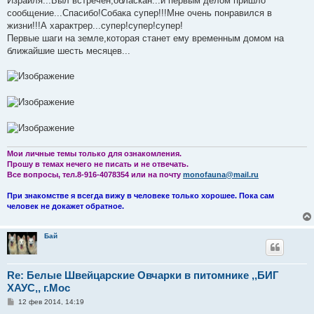
Израиля...Был встречен,обласкан...и первым делом пришло
щ
е
сообщение...Спасибо!Собака супер!!!Мне очень понравился в
н
жизни!!!А характрер...супер!супер!супер!
и
е
Первые шаги на земле,которая станет ему временным домом на
ближайшие шесть месяцев...
Мои личные темы только для ознакомления.
Прошу в темах нечего не писать и не отвечать.
Все вопросы, тел.8-916-4078354 или на почту
monofauna@mail.ru
При знакомстве я всегда вижу в человеке только хорошее. Пока сам
человек не докажет обратное.
Бай
Re: Белые Швейцарские Овчарки в питомнике ,,БИГ
ХАУС,, г.Мос
С
12 фев 2014, 14:19
о