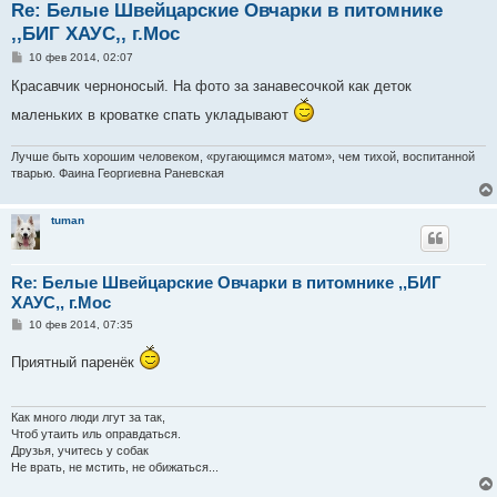
Re: Белые Швейцарские Овчарки в питомнике
,,БИГ ХАУС,, г.Мос
С
10 фев 2014, 02:07
о
о
Красавчик черноносый. На фото за занавесочкой как деток
б
щ
маленьких в кроватке спать укладывают
е
н
и
Лучше быть хорошим человеком, «ругающимся матом», чем тихой, воспитанной
е
тварью. Фаина Георгиевна Раневская
tuman
Re: Белые Швейцарские Овчарки в питомнике ,,БИГ
ХАУС,, г.Мос
С
10 фев 2014, 07:35
о
о
Приятный паренёк
б
щ
е
н
и
Как много люди лгут за так,
е
Чтоб утаить иль оправдаться.
Друзья, учитесь у собак
Не врать, не мстить, не обижаться...