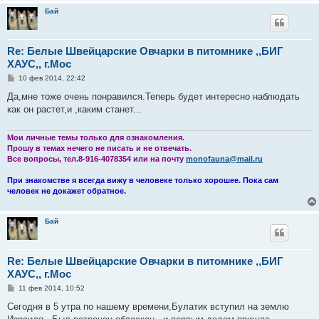
Бай
Re: Белые Швейцарские Овчарки в питомнике ,,БИГ
ХАУС,, г.Мос
С
10 фев 2014, 22:42
о
о
Да,мне тоже очень понравился.Теперь будет интересно наблюдать
б
как он растет,и ,каким станет...
щ
е
н
и
Мои личные темы только для ознакомления.
е
Прошу в темах нечего не писать и не отвечать.
Все вопросы, тел.8-916-4078354 или на почту
monofauna@mail.ru
При знакомстве я всегда вижу в человеке только хорошее. Пока сам
человек не докажет обратное.
Бай
Re: Белые Швейцарские Овчарки в питомнике ,,БИГ
ХАУС,, г.Мос
С
11 фев 2014, 10:52
о
о
Сегодня в 5 утра по нашему времени,Булатик вступил на землю
б