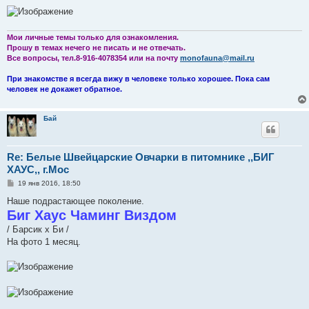
Мои личные темы только для ознакомления.
Прошу в темах нечего не писать и не отвечать.
Все вопросы, тел.8-916-4078354 или на почту
monofauna@mail.ru
При знакомстве я всегда вижу в человеке только хорошее. Пока сам
человек не докажет обратное.
Бай
Re: Белые Швейцарские Овчарки в питомнике ,,БИГ
ХАУС,, г.Мос
С
19 янв 2016, 18:50
о
о
Наше подрастающее поколение.
б
Биг Хаус Чаминг Виздом
щ
е
/ Барсик х Би /
н
На фото 1 месяц.
и
е