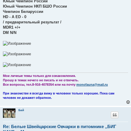
е
Юный Чемпион России
Юный Чемпион НКП БШО России
Чемпион Беларуссии
HD - A ED - 0
/ предварительный результат /
MDR1 +/+
DM N/N
Мои личные темы только для ознакомления.
Прошу в темах нечего не писать и не отвечать.
Все вопросы, тел.8-916-4078354 или на почту
monofauna@mail.ru
При знакомстве я всегда вижу в человеке только хорошее. Пока сам
человек не докажет обратное.
Бай
Re: Белые Швейцарские Овчарки в питомнике ,,БИГ