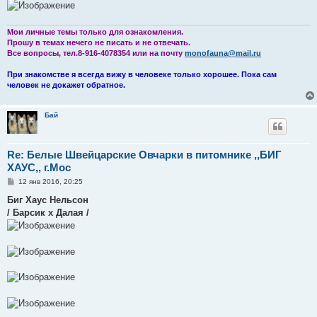
Мои личные темы только для ознакомления.
Прошу в темах нечего не писать и не отвечать.
Все вопросы, тел.8-916-4078354 или на почту
monofauna@mail.ru
При знакомстве я всегда вижу в человеке только хорошее. Пока сам
человек не докажет обратное.
Бай
Re: Белые Швейцарские Овчарки в питомнике ,,БИГ
ХАУС,, г.Мос
С
12 янв 2016, 20:25
о
о
Биг Хаус Нельсон
б
/ Барсик х Далая /
щ
е
н
и
е