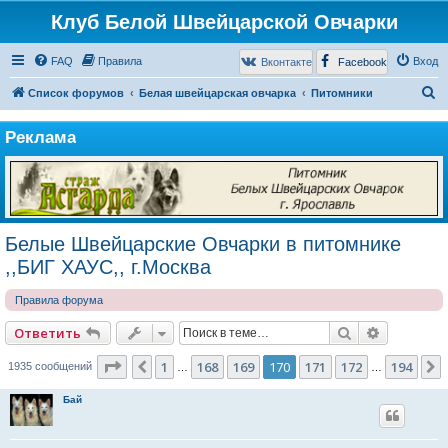
Клуб Белой Швейцарской Овчарки
FAQ
Правила
Вход
Вконтакте
Facebook
П
Список форумов
Белая швейцарская овчарка
Питомники
о
Реклама
и
с
к
Белые Швейцарские Овчарки в питомнике
,,БИГ ХАУС,, г.Москва
Правила форума
Поиск
Расширен
Ответить
Страница
170
из
194
1
168
169
170
171
172
194
Пред.
1935 сообщений
…
…
Бай