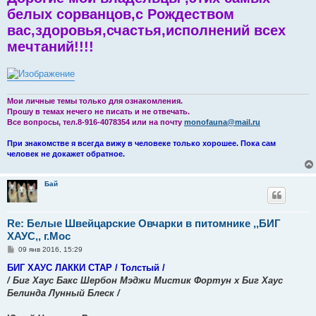
белых сорванцов,с Рождеством
вас,здоровья,счастья,исполнений всех
мечтаний!!!!
Мои личные темы только для ознакомления.
Прошу в темах нечего не писать и не отвечать.
Все вопросы, тел.8-916-4078354 или на почту
monofauna@mail.ru
При знакомстве я всегда вижу в человеке только хорошее. Пока сам
человек не докажет обратное.
Бай
Re: Белые Швейцарские Овчарки в питомнике ,,БИГ
ХАУС,, г.Мос
С
09 янв 2016, 15:29
о
о
БИГ ХАУС ЛАККИ СТАР / Толстый /
б
/ Биг Хаус Бакс Шербон Мэджи Мистик Фортун х Биг Хаус
щ
е
Белинда Лунный Блеск /
н
и