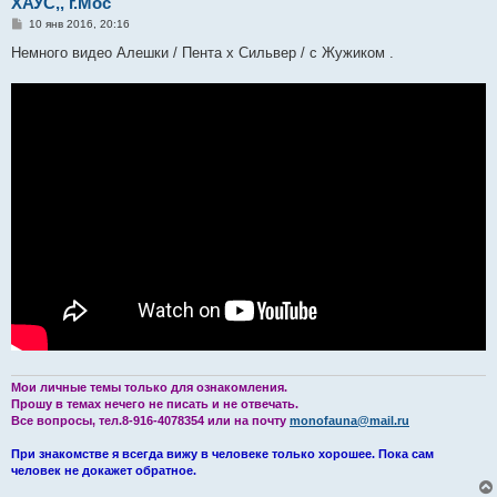
ХАУС,, г.Мос
С
10 янв 2016, 20:16
о
о
Немного видео Алешки / Пента х Сильвер / с Жужиком .
б
щ
е
н
и
е
Мои личные темы только для ознакомления.
Прошу в темах нечего не писать и не отвечать.
Все вопросы, тел.8-916-4078354 или на почту
monofauna@mail.ru
При знакомстве я всегда вижу в человеке только хорошее. Пока сам
человек не докажет обратное.