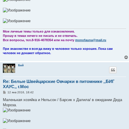
Мои личные темы только для ознакомления.
Прошу в темах нечего не писать и не отвечать.
Все вопросы, тел.8-916-4078354 или на почту
monofauna@mail.ru
При знакомстве я всегда вижу в человеке только хорошее. Пока сам
человек не докажет обратное.
Бай
Re: Белые Швейцарские Овчарки в питомнике ,,БИГ
ХАУС,, г.Мос
С
12 янв 2016, 18:42
о
о
Маленькая хозяйка и Нельсон / Барсик х Далила/ в ожидании Деда
б
Мороза.
щ
е
н
и
е