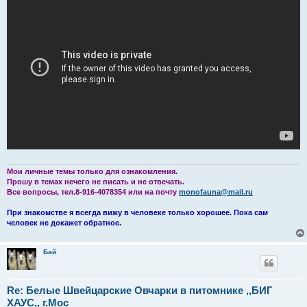
Мои личные темы только для ознакомления.
Прошу в темах нечего не писать и не отвечать.
Все вопросы, тел.8-916-4078354 или на почту
monofauna@mail.ru
При знакомстве я всегда вижу в человеке только хорошее. Пока сам
человек не докажет обратное.
Бай
Re: Белые Швейцарские Овчарки в питомнике ,,БИГ
ХАУС,, г.Мос