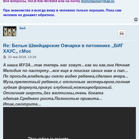
Все вопросы, тел.8-916-4078354 или на почту
monofauna@mail.ru
При знакомстве я всегда вижу в человеке только хорошее. Пока сам
человек не докажет обратное.
Бай
Re: Белые Швейцарские Овчарки в питомнике ,,БИГ
ХАУС,, г.Мос
С
23 янв 2016, 13:26
о
о
А наша МУЗА...так теперь нас зовут...как ни как,она Ночная
б
Мелодия по паспорту...все еще в поисках своих мам и пап...
щ
е
По просьбе,владельцы сняли видео ребенка,сделано вчера...
н
Муза,прелестный ребенок,с отличным экстерьером,полная
и
е
зубная формула,прикус глубокий,ножницеобразный.
Отличная шерсть,без желтизны,очень богата
одетая.Среднего роста.Полностью привита...
Итак,смотрите...