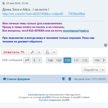
С
23 янв 2016, 15:34
о
о
Дочка Зоси и Айса.../ на охоте /
б
http://vk.com/im?sel=40157409&z=video40 ... 73036e58bd
щ
е
н
и
Мои личные темы только для ознакомления.
е
Прошу в темах нечего не писать и не отвечать.
Все вопросы, тел.8-916-4078354 или на почту
monofauna@mail.ru
При знакомстве я всегда вижу в человеке только хорошее. Пока сам
человек не докажет обратное.
Ответить
Страница
170
из
194
1
168
169
170
171
172
194
Пред.
1935 сообщений
…
…
Перейти
Список форумов
Часовой пояс:
UTC+03:00
Advertisements by
Advertisement Management
Создано на основе
phpBB
® Forum Software © phpBB Limited
Русская поддержка phpBB