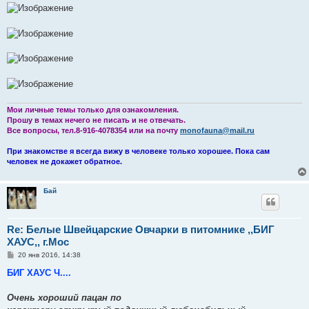
Мои личные темы только для ознакомления.
Прошу в темах нечего не писать и не отвечать.
Все вопросы, тел.8-916-4078354 или на почту
monofauna@mail.ru
При знакомстве я всегда вижу в человеке только хорошее. Пока сам
человек не докажет обратное.
Бай
Re: Белые Швейцарские Овчарки в питомнике ,,БИГ
ХАУС,, г.Мос
С
20 янв 2016, 14:38
о
о
БИГ ХАУС Ч....
б
щ
е
Очень хороший пацан по
н