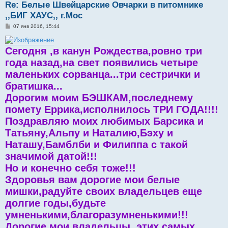
Re: Белые Швейцарские Овчарки в питомнике
,,БИГ ХАУС,, г.Мос
С
07 янв 2016, 15:44
о
о
б
Сегодня ,в канун Рождества,ровно три
щ
е
года назад,на свет появились четыре
н
и
маленьких сорванца...три сестрички и
е
братишка...
Дорогим моим БЭШКАМ,последнему
помету Еррика,исполнилось ТРИ ГОДА!!!!
Поздравляю моих любимых Барсика и
Татьяну,Альпу и Наталию,Бэху и
Наташу,Бамблби и Филиппа с такой
значимой датой!!!
Но и конечно себя тоже!!!
Здоровья вам дорогие мои белые
мишки,радуйте своих владельцев еще
долгие годы,будьте
умненькими,благоразумненькими!!!
Дорогие мои владельцы ,этих самых