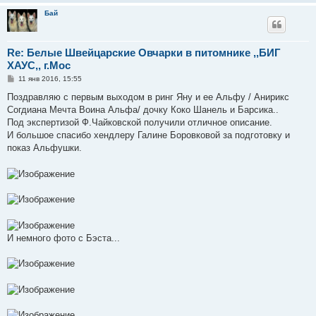
Бай
Re: Белые Швейцарские Овчарки в питомнике ,,БИГ
ХАУС,, г.Мос
С
11 янв 2016, 15:55
о
о
Поздравляю с первым выходом в ринг Яну и ее Альфу / Анирикс
б
Согдиана Мечта Воина Альфа/ дочку Коко Шанель и Барсика..
щ
е
Под экспертизой Ф.Чайковской получили отличное описание.
н
И большое спасибо хендлеру Галине Боровковой за подготовку и
и
е
показ Альфушки.
И немного фото с Бэста...