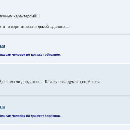
ичным характером!!!!!
кто-то ждет отправки домой...далеко.....
.ru
ока сам человек не докажет обратное.
й,не смогли дождаться....Кличку пока думают,но,Москва....
.ru
ока сам человек не докажет обратное.