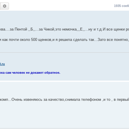
Поиск
Расширенный поиск
1935 соо
....за Пентой ,,Б,,...за Чикой,это немочка,,,Е,,...ну и т.д.И все щенки
 как почти около 500 щенков,и я решила сделать так...Зато все понятно
.ru
ока сам человек не докажет обратное.
омп...Очень извеняюсь за качество,снимала телефоном ,и то , в первый