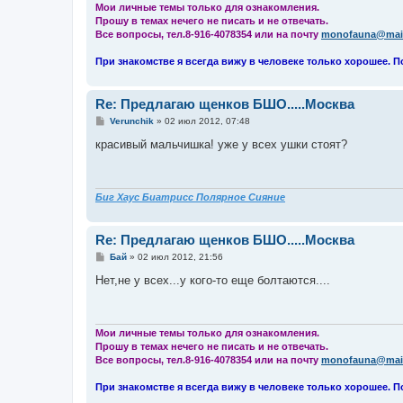
Мои личные темы только для ознакомления.
Прошу в темах нечего не писать и не отвечать.
Все вопросы, тел.8-916-4078354 или на почту
monofauna@mail
При знакомстве я всегда вижу в человеке только хорошее. П
Re: Предлагаю щенков БШО.....Москва
С
Verunchik
»
02 июл 2012, 07:48
о
о
красивый мальчишка! уже у всех ушки стоят?
б
щ
е
н
и
Биг Хаус Биатрисс Полярное Сияние
е
Re: Предлагаю щенков БШО.....Москва
С
Бай
»
02 июл 2012, 21:56
о
о
Нет,не у всех...у кого-то еще болтаются....
б
щ
е
н
и
Мои личные темы только для ознакомления.
е
Прошу в темах нечего не писать и не отвечать.
Все вопросы, тел.8-916-4078354 или на почту
monofauna@mail
При знакомстве я всегда вижу в человеке только хорошее. П