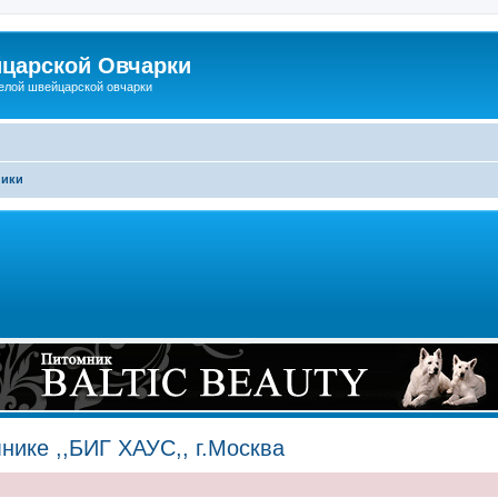
царской Овчарки
елой швейцарской овчарки
ники
ике ,,БИГ ХАУС,, г.Москва