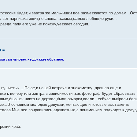
отосессия будет,и завтра же мальчишки все разъезжаются по домам...Ос
,а вот парнишка ищит,не спеша...самые,самые любящие руки...
авда,папу его уже не покажу,уезжает сегодня...
.ru
ока сам человек не докажет обратное.
 пушистых....Плюс,к нашей встрече и знакомству ,прошла еще и
е к вечеру или завтра,в зависимости ,как фотограф будет сбрасывать
овые,бшошек никто не держал,были овчарки,колли...сейчас выбрали белы
рвые...В основном молодые девушки,мечтающие и готовые выставлять
о слова.Мне все понравились,адекватные,с пониманием подходят к делу,
рский край.