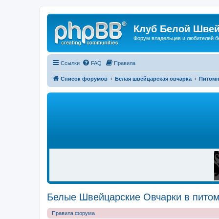
Клуб Белой Швей
Форум владельцев и любителей б
Ссылки
FAQ
Правила
Список форумов
Белая швейцарская овчарка
Питом
Р
Е
К
Л
А
М
А
Белые Швейцарские Овчарки в питомн
Правила форума