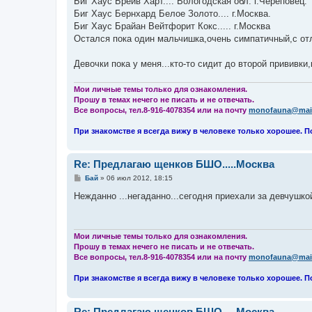
Биг Хаус Брейв Харт.... Вологодская обл. г.Череповец.
Биг Хаус Бернхард Белое Золото.... г.Москва.
Биг Хаус Брайан Вейтфорит Кокс..... г.Москва
Остался пока один мальчишка,очень симпатичный,с отл
Девочки пока у меня...кто-то сидит до второй прививки,
Мои личные темы только для ознакомления.
Прошу в темах нечего не писать и не отвечать.
Все вопросы, тел.8-916-4078354 или на почту
monofauna@mail
При знакомстве я всегда вижу в человеке только хорошее. П
Re: Предлагаю щенков БШО.....Москва
С
Бай
»
06 июл 2012, 18:15
о
о
Нежданно ...негаданно...сегодня приехали за девчушко
б
щ
е
н
и
Мои личные темы только для ознакомления.
е
Прошу в темах нечего не писать и не отвечать.
Все вопросы, тел.8-916-4078354 или на почту
monofauna@mail
При знакомстве я всегда вижу в человеке только хорошее. П
Re: Предлагаю щенков БШО.....Москва