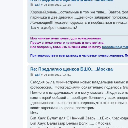
С
Бай
»
05 июл 2012, 13:14
о
о
Хороший,очень...остальные в том же типе....Завтра ф
б
парнишка и две девочки ...Девчонок забирают попозже
щ
е
Желающие!!!!можете подъехать и пообщаться в ним...пр
н
Так что,добро пожаловать!
и
е
Мои личные темы только для ознакомления.
Прошу в темах нечего не писать и не отвечать.
Все вопросы, тел.8-916-4078354 или на почту
monofauna@mail
При знакомстве я всегда вижу в человеке только хорошее. П
Re: Предлагаю щенков БШО.....Москва
С
Бай
»
06 июл 2012, 14:51
о
о
Сегодня была мини-встреча новых владельцев белых и
б
фотосессия...Фотографиями обязательно поделюсь ближ
щ
е
Немного о владельцах,что я могу сказать...Люди все н
н
взял второй собакой ....вообщем,беляшки у всех впе
и
е
,дрессировать,очень на это надеюсь,что это не тольк
кипит адреналин в крови.,посмотрим....
Итак...
Биг Хаус Булат для С Нежный Зверь....г.Ейск,Краснода
Биг Хаус Бальтазар Белый Волк...... г.Москва.