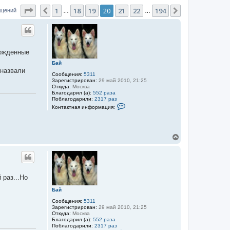
Страница
20
из
194
1
18
19
20
21
22
194
Пред.
След.
бщений
…
…
 рожденные
Бай
,назвали
Сообщения:
5311
Зарегистрирован:
29 май 2010, 21:25
Откуда:
Москва
Благодарил (а):
552 раза
Поблагодарили:
2317 раз
К
Контактная информация:
о
н
т
а
к
В
т
е
н
р
а
н
я
у
и
т
н
 раз...Но
ф
ь
о
с
Бай
р
я
м
к
Сообщения:
5311
а
Зарегистрирован:
29 май 2010, 21:25
н
ц
Откуда:
Москва
а
и
Благодарил (а):
552 раза
я
ч
Поблагодарили:
2317 раз
п