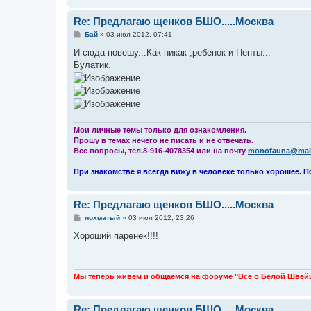
Re: Предлагаю щенков БШО.....Москва
С
Бай
»
03 июл 2012, 07:41
о
о
И сюда повешу...Как никак ,ребенок и Пенты...
б
Булатик.
щ
е
н
и
е
Мои личные темы только для ознакомления.
Прошу в темах нечего не писать и не отвечать.
Все вопросы, тел.8-916-4078354 или на почту
monofauna@mail
При знакомстве я всегда вижу в человеке только хорошее. П
Re: Предлагаю щенков БШО.....Москва
С
лохматый
»
03 июл 2012, 23:26
о
о
Хороший паренек!!!!
б
щ
е
н
и
Мы теперь живем и общаемся на форуме "Все о Белой Швей
е
Re: Предлагаю щенков БШО.....Москва