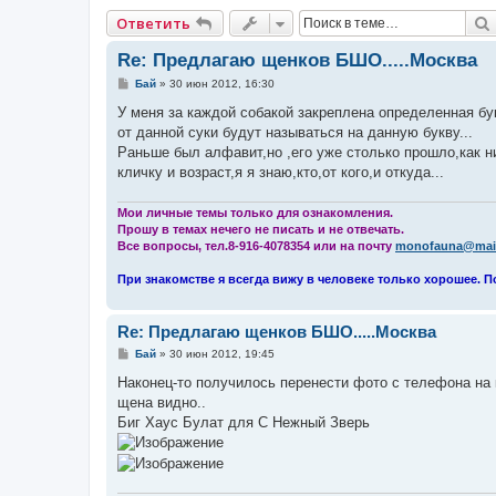
Ответить
Re: Предлагаю щенков БШО.....Москва
С
Бай
»
30 июн 2012, 16:30
о
о
У меня за каждой собакой закреплена определенная буква
б
от данной суки будут называться на данную букву...
щ
е
Раньше был алфавит,но ,его уже столько прошло,как ни
н
кличку и возраст,я я знаю,кто,от кого,и откуда...
и
е
Мои личные темы только для ознакомления.
Прошу в темах нечего не писать и не отвечать.
Все вопросы, тел.8-916-4078354 или на почту
monofauna@mail
При знакомстве я всегда вижу в человеке только хорошее. П
Re: Предлагаю щенков БШО.....Москва
С
Бай
»
30 июн 2012, 19:45
о
о
Наконец-то получилось перенести фото с телефона на к
б
щена видно..
щ
е
Биг Хаус Булат для С Нежный Зверь
н
и
е