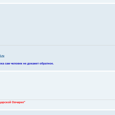
.ru
ока сам человек не докажет обратное.
царской Овчарке"