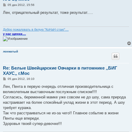
С
05 дек 2012, 15:56
о
о
Лен, отрицательный результат, тоже результат.....
б
щ
е
н
и
Добро пожаловать в белую "КоНаН стаю"....
е
у нас щенки....
лохматый
Re: Белые Швейцарские Овчарки в питомнике ,,БИГ
ХАУС,, г.Мос
С
05 дек 2012, 16:10
о
о
Лен, Пента в первую очередь отличная производительница с
б
великолепным выставочным послужным списком!!!!
щ
е
Согласись, беременной мамке уже совсем не до шоу, сама природа
н
настраивает на более спокойный уклад жизни в этот период. А шоу
и
е
требует куража.
Так что расстраиваться не из-за чего!! Главное событие в жизни
Пенты еще впереди.
Здоровья твоей супер-девочке!!!