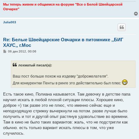
Мы теперь живем и общаемся на форуме "Все о Белой Швейцарской
Овчарке"
Julia003
Re: Белые Швейцарские Овчарки в питомнике ,,БИГ
ХАУС,, г.Мос
С
06 дек 2012, 00:06
о
о
б
лохматый писал(а):
щ
е
н
Ваш пост больше похож на издевку "доброжелателя".
и
е
Для конкурентки Пенты в ринге это действительно был плюс
Есть такое кино, Полиана называется. Там девочку в детстве папа
научил искать в любой плохой ситуации плюсы. Хорошее кино,
доброе =) так разве это не плюс, что именно сейчас еще и
неподходящую стрижку вычеркнули на потом. разве лучше было
получить и тот и другой опыт растянув удовольствие во времени.
Там в кино не было таких вариантов: жаль, что не подстригли как
обычно. есть только вариант искать плюсы в том, что уже
случилось.