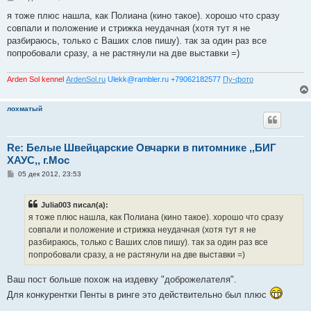
о
о
я тоже плюс нашла, как Полиана (кино такое). хорошо что сразу
б
совпали и положение и стрижка неудачная (хотя тут я не
щ
е
разбираюсь, только с Ваших слов пишу). так за один раз все
н
попробовали сразу, а не растянули на две выставки =)
и
е
Arden Sol kennel
ArdenSol.ru
Ulekk@rambler.ru +79062182577
Пу-фото
лохматый
Re: Белые Швейцарские Овчарки в питомнике ,,БИГ
ХАУС,, г.Мос
С
05 дек 2012, 23:53
о
о
б
Julia003 писал(а):
щ
е
я тоже плюс нашла, как Полиана (кино такое). хорошо что сразу
н
совпали и положение и стрижка неудачная (хотя тут я не
и
е
разбираюсь, только с Ваших слов пишу). так за один раз все
попробовали сразу, а не растянули на две выставки =)
Ваш пост больше похож на издевку "доброжелателя".
Для конкурентки Пенты в ринге это действительно был плюс