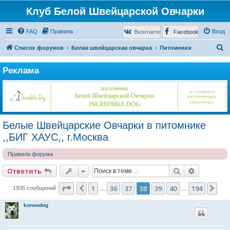
Клуб Белой Швейцарской Овчарки
FAQ
Правила
Вход
Вконтакте
Facebook
П
Список форумов
Белая швейцарская овчарка
Питомники
о
Реклама
и
с
к
Белые Швейцарские Овчарки в питомнике
,,БИГ ХАУС,, г.Москва
Правила форума
Поиск
Расширен
Ответить
Страница
38
из
194
1
36
37
38
39
40
194
Пред.
Сл
1935 сообщений
…
…
konondog