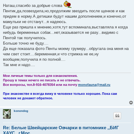
о
Наташ,спасибо за добрые слова
б
щ
Пентик,да,позвездила,но,продолжим звездить после щенков и как
е
придем в норму.А детишки будут нашим дополнением,и конечно,от
н
и
мамульки не отстанут...я надеюсь.
е
Еще раз пришла к мнению,хотя,тут вспоминала,выставляла я когда
нибудь беременных собак...нет,оказывается не разу...видимо с
Пентой так получилось.
Больше точно не буду....
Да еще показала фото Пенты моему грумеру...обругала она меня на
чем свет стоит....беременная,и что стрижка не ее,ну
вообщем,получила я по полной....
Так мне и надо....
Мои личные темы только для ознакомления.
Прошу в темах нечего не писать и не отвечать.
Все вопросы, тел.8-916-4078354 или на почту
monofauna@mail.ru
При знакомстве я всегда вижу в человеке только хорошее. Пока сам
человек не докажет обратное.
konondog
Re: Белые Швейцарские Овчарки в питомнике ,,БИГ
ХАУС,, г.Мос