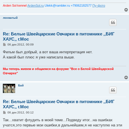
Arden Sol kennel
ArdenSol.ru
Ulekk@rambler.ru +79062182577
Пу-фото
лохматый
Re: Белые Швейцарские Овчарки в питомнике ,,БИГ
ХАУС,, г.Мос
С
06 дек 2012, 00:09
о
о
Фильм был добрый, а вот ваша интерпретация нет.
б
А какой был плюс я уже написала выше.
щ
е
н
и
Мы теперь живем и общаемся на форуме "Все о Белой Швейцарской
е
Овчарке"
Бай
Re: Белые Швейцарские Овчарки в питомнике ,,БИГ
ХАУС,, г.Мос
С
06 дек 2012, 00:12
о
о
Так...хватит флудить в моей теме...Подведу итог...на ошибках
б
учатся,это первые мои ошибки,в дальнейшем,я не наступлю на эти
щ