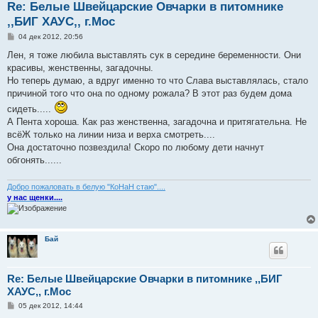
Re: Белые Швейцарские Овчарки в питомнике
,,БИГ ХАУС,, г.Мос
С
04 дек 2012, 20:56
о
о
Лен, я тоже любила выставлять сук в середине беременности. Они
б
красивы, женственны, загадочны.
щ
е
Но теперь думаю, а вдруг именно то что Слава выставлялась, стало
н
причиной того что она по одному рожала? В этот раз будем дома
и
е
сидеть.....
А Пента хороша. Как раз женственна, загадочна и притягательна. Не
всёЖ только на линии низа и верха смотреть....
Она достаточно позвездила! Скоро по любому дети начнут
обгонять......
Добро пожаловать в белую "КоНаН стаю"....
у нас щенки....
Бай
Re: Белые Швейцарские Овчарки в питомнике ,,БИГ
ХАУС,, г.Мос
С
05 дек 2012, 14:44
о