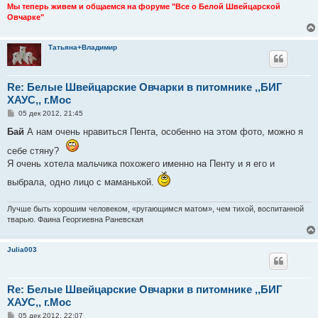
Мы теперь живем и общаемся на форуме "Все о Белой Швейцарской
Овчарке"
Тaтьянa+Влaдимиp
Re: Белые Швейцарские Овчарки в питомнике ,,БИГ
ХАУС,, г.Мос
С
05 дек 2012, 21:45
о
о
Бай
А нам очень нравиться Пента, особенно на этом фото, можно я
б
щ
себе стяну?
е
Я очень хотела мальчика похожего именно на Пенту и я его и
н
и
выбрала, одно лицо с маманькой.
е
Лучше быть хорошим человеком, «ругающимся матом», чем тихой, воспитанной
тварью. Фаина Георгиевна Раневская
Julia003
Re: Белые Швейцарские Овчарки в питомнике ,,БИГ
ХАУС,, г.Мос
С
05 дек 2012, 22:07