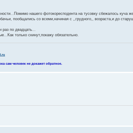
жности...Помимо нашего фотокоресподента на тусовку сбежалось куча 
бачьи, пообщались со всеми,начиная с ,,грудного,, возраста,и до старуш
 раз по двадцать...
е...Как только скинут,покажу обязательно.
.ru
ока сам человек не докажет обратное.