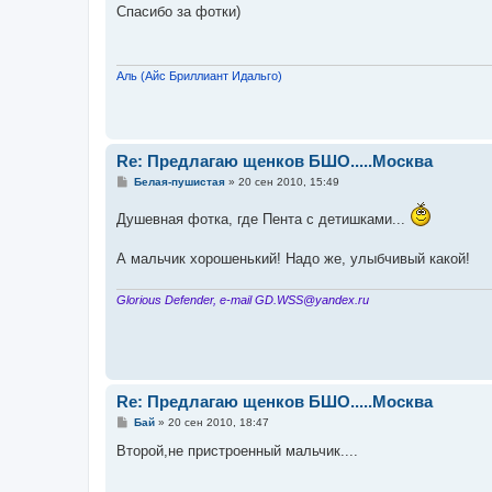
о
Спасибо за фотки)
б
щ
е
н
и
Аль (Айс Бриллиант Идальго)
е
Re: Предлагаю щенков БШО.....Москва
С
Белая-пушистая
»
20 сен 2010, 15:49
о
о
Душевная фотка, где Пента с детишками...
б
щ
е
А мальчик хорошенький! Надо же, улыбчивый какой!
н
и
е
Glorious Defender, e-mail GD.WSS@yandex.ru
Re: Предлагаю щенков БШО.....Москва
С
Бай
»
20 сен 2010, 18:47
о
о
Второй,не пристроенный мальчик....
б
щ
е