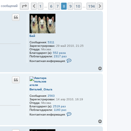
Страница
8
из
194
1
6
7
8
9
10
194
Пред.
След.
5 сообщений
…
…
Бай
Сообщения:
5311
Зарегистрирован:
29 май 2010, 21:25
Откуда:
Москва
Благодарил (а):
552 раза
Поблагодарили:
2317 раз
К
Контактная информация:
о
н
В
т
е
а
р
к
н
т
н
у
а
т
Виталий_Ольга
я
ь
и
Сообщения:
2563
с
н
Зарегистрирован:
14 апр 2010, 16:19
я
ф
Откуда:
Москва
к
о
Благодарил (а):
2519 раз
р
н
Поблагодарили:
1160 раз
м
а
К
Контактная информация:
а
о
ч
ц
н
В
а
и
т
е
л
я
а
р
у
п
к