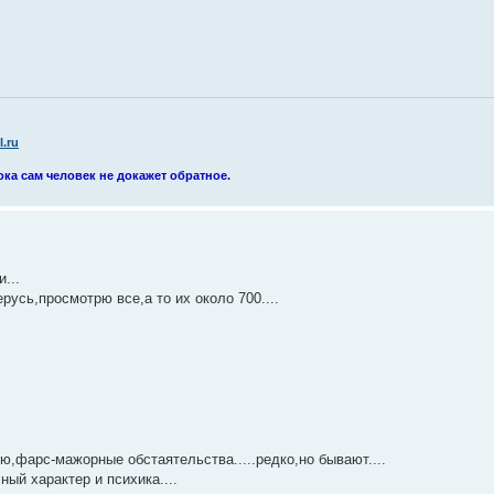
.ru
ока сам человек не докажет обратное.
...
усь,просмотрю все,а то их около 700....
ю,фарс-мажорные обстаятельства.....редко,но бывают....
ый характер и психика....