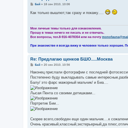
С
Бай
»
18 сен 2010, 10:06
о
о
Как только вышлют,так сразу и покажу.....
б
щ
е
н
и
Мои личные темы только для ознакомления.
е
Прошу в темах нечего не писать и не отвечать.
Все вопросы, тел.8-916-4078354 или на почту
monofauna@mail
При знакомстве я всегда вижу в человеке только хорошее. П
Re: Предлагаю щенков БШО.....Москва
С
Бай
»
20 сен 2010, 10:56
о
о
Наконец прислали фотографии с последней фотосессии
б
Постепенно буду выкладывать самые интересные,разбер
щ
е
Балу/ это фарс мажорный мальчик/ и Биа....
н
и
е
Лысая Пента со своими детишками...
Портретик Бии...
Скорее всего,свободен еще один мальчик....к сожалени
Очень красивый,классный,экстерьерный,да плюс,отличн