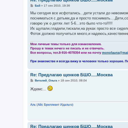
С
Бай
»
17 сен 2010, 19:36
о
о
Мы сегодня все исфотались...дети устали до невозмо
б
посниматься с детьми,да и просто поснимать....Дети,со
щ
е
говорю уж о детях лет 5-6...это было что-то!!!!!
н
Их щупали,гладили,тискали,на руках просто все сидели
и
е
Фоток должно получиться много,и надеюсь,качественны
Мои личные темы только для ознакомления.
Прошу в темах нечего не писать и не отвечать.
Все вопросы, тел.8-916-4078354 или на почту
monofauna@mail
При знакомстве я всегда вижу в человеке только хорошее. П
Re: Предлагаю щенков БШО.....Москва
С
Виталий_Ольга
»
18 сен 2010, 08:04
о
о
Ждемс...
б
щ
е
н
и
Аль (Айс Бриллиант Идальго)
е
Re: Предлагаю щенков БШО.....Москва