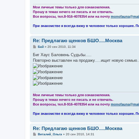
Мои личные темы только для ознакомления.
Прошу в темах нечего не писать и не отвечать.
Все вопросы, тел.8-916-4078354 или на почту
monofauna@mail
При знакомстве я всегда вижу в человеке только хорошее. П
Re: Предлагаю щенков БШО.....Москва
С
Бай
»
20 сен 2010, 11:34
о
о
Биг Хаус Баловень Судьбы.....
б
Повторно выставлен на продажу.....ищит новую семью..
щ
е
н
и
е
Мои личные темы только для ознакомления.
Прошу в темах нечего не писать и не отвечать.
Все вопросы, тел.8-916-4078354 или на почту
monofauna@mail
При знакомстве я всегда вижу в человеке только хорошее. П
Re: Предлагаю щенков БШО.....Москва
С
Виталий_Ольга
»
20 сен 2010, 14:31
о