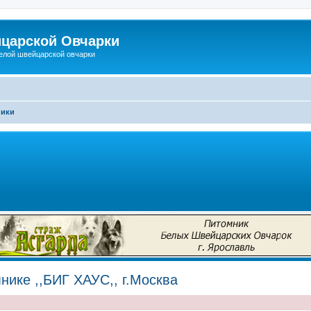
царской Овчарки
елой швейцарской овчарки
ники
ике ,,БИГ ХАУС,, г.Москва