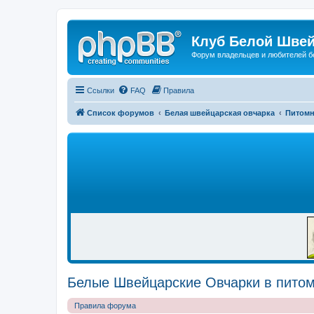
Клуб Белой Швей
Форум владельцев и любителей б
Ссылки
FAQ
Правила
Список форумов
Белая швейцарская овчарка
Питом
Р
Е
К
Л
А
М
А
Белые Швейцарские Овчарки в питомн
Правила форума