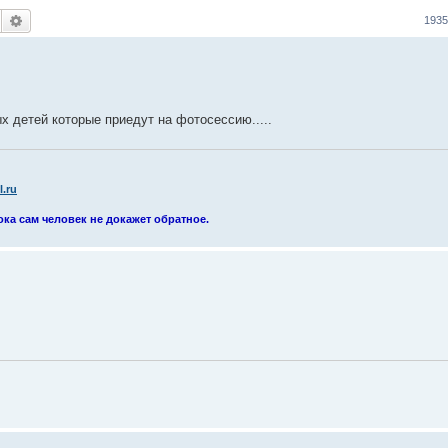
Поиск
Расширенный поиск
193
х детей которые приедут на фотосессию.....
.ru
ока сам человек не докажет обратное.