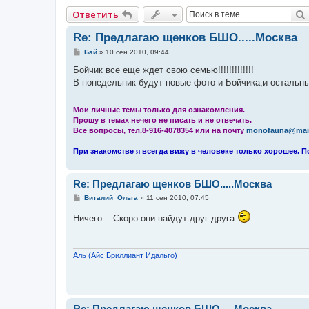
Ответить
Re: Предлагаю щенков БШО.....Москва
С
Бай
»
10 сен 2010, 09:44
о
о
Бойчик все еще ждет свою семью!!!!!!!!!!!!!
б
В понедельник будут новые фото и Бойчика,и остальны
щ
е
н
и
Мои личные темы только для ознакомления.
е
Прошу в темах нечего не писать и не отвечать.
Все вопросы, тел.8-916-4078354 или на почту
monofauna@mail
При знакомстве я всегда вижу в человеке только хорошее. П
Re: Предлагаю щенков БШО.....Москва
С
Виталий_Ольга
»
11 сен 2010, 07:45
о
о
Ничего... Скоро они найдут друг друга
б
щ
е
н
и
Аль (Айс Бриллиант Идальго)
е
Re: Предлагаю щенков БШО.....Москва