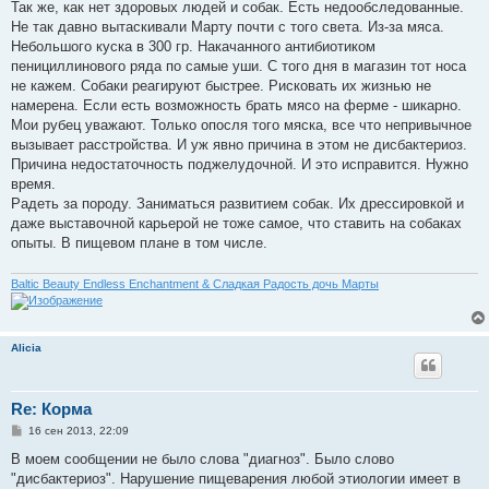
Так же, как нет здоровых людей и собак. Есть недообследованные.
Не так давно вытаскивали Марту почти с того света. Из-за мяса.
Небольшого куска в 300 гр. Накачанного антибиотиком
пенициллинового ряда по самые уши. С того дня в магазин тот носа
не кажем. Собаки реагируют быстрее. Рисковать их жизнью не
намерена. Если есть возможность брать мясо на ферме - шикарно.
Мои рубец уважают. Только опосля того мяска, все что непривычное
вызывает расстройства. И уж явно причина в этом не дисбактериоз.
Причина недостаточность поджелудочной. И это исправится. Нужно
время.
Радеть за породу. Заниматься развитием собак. Их дрессировкой и
даже выставочной карьерой не тоже самое, что ставить на собаках
опыты. В пищевом плане в том числе.
Baltic Beauty Endless Enchantment & Сладкая Радость дочь Марты
Alicia
Re: Корма
С
16 сен 2013, 22:09
о
о
В моем сообщении не было слова "диагноз". Было слово
б
"дисбактериоз". Нарушение пищеварения любой этиологии имеет в
щ