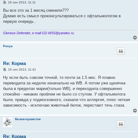
С
16 сен 2013, 11:11
о
о
Вы все это за 1 месяц сменили???
б
Думаю есть смысл проконсультироваться с офтальмологом в
щ
е
первую очередь..
н
и
е
Glorious Defender, e-mail GD.WSS@yandex.ru
Posya
Re: Корма
С
16 сен 2013, 11:41
о
о
Ну если быть совсем точной, то почти за 1.5 мес. Я плавно
б
переводила за неделю изначально на WB. А потом уже щенячка
щ
е
была в пределах марки(только WB), и переходила совершенно
н
спокойно - никаких проблем не было со стулом. У офтальмолога
и
е
были, правда у подмосковного, сказали что аллергия, плюс четкая
зависимость - исключаю животный белок, перестают течь глаза.
Белая-пушистая
Re: Корма