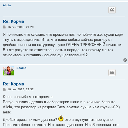
Alicia
Re: Корма
С
16 сен 2013, 21:29
о
о
Я понимаю, что сложно, что времени нет, но поймите же, сухой корм
б
- путь к вырождению. И то, что ваши собаки сейчас реагируют
щ
е
дисбактериозом на натуралку - уже ОЧЕНЬ ТРЕВОЖНЫЙ симптом.
н
Вы же ратуете за ответственность к породе, так почему же так
и
е
относитесь к питанию - основе существования!?
Scamp
Re: Корма
С
16 сен 2013, 21:52
о
о
Kuno, спасибо мы стараемся.
б
Posya, анализы делаю в лаборатории шанс и в клинике беланта.
щ
е
Alicia, это разговор из разряда "чем армяне лучше чем грузины"(с)
н
аник.
и
е
Дисбактериоз, кхммм диагноз?
это я шуткую так чернушно.
Привычка белого халата. Нет такого диагноза. И заболевания -нет.