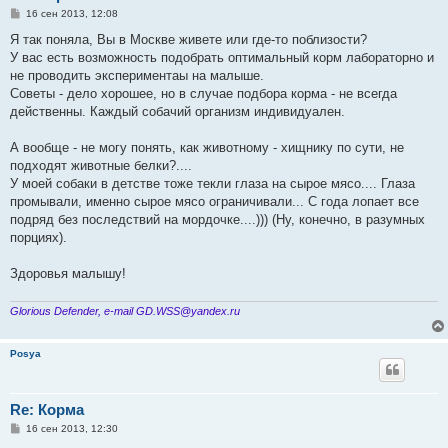
С
16 сен 2013, 12:08
о
о
Я так поняла, Вы в Москве живете или где-то поблизости?
б
У вас есть возможность подобрать оптимальный корм лабораторно и
щ
е
не проводить экспериментаы на малыше.
н
Советы - дело хорошее, но в случае подбора корма - не всегда
и
е
действенны. Каждый собачий организм индивидуален.
А вообще - не могу понять, как животному - хищнику по сути, не
подходят животные белки?....
У моей собаки в детстве тоже текли глаза на сырое мясо.... Глаза
промывали, именно сырое мясо ограничивали... С года лопает все
подряд без последствий на мордочке....))) (Ну, конечно, в разумных
порциях).
Здоровья малышу!
Glorious Defender, e-mail GD.WSS@yandex.ru
Posya
Re: Корма
С
16 сен 2013, 12:30
о