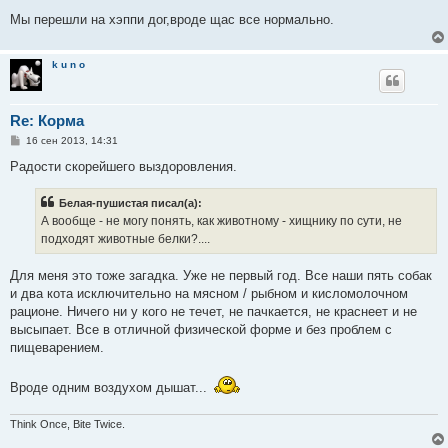
Мы перешли на хэппи дог,вроде щас все нормально.
k u n o
Re: Корма
С
16 сен 2013, 14:31
о
о
Радости скорейшего выздоровления.
б
щ
е
Белая-пушистая писал(а):
н
А вообще - не могу понять, как животному - хищнику по сути, не
и
е
подходят животные белки?....
Для меня это тоже загадка. Уже не первый год. Все наши пять собак
и два кота исключительно на мясном / рыбном и кисломолочном
рационе. Ничего ни у кого не течет, не пачкается, не краснеет и не
высыпает. Все в отличной физической форме и без проблем с
пищеварением.
Вроде одним воздухом дышат...
Think Once, Bite Twice.