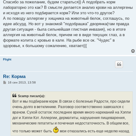
о
Спасибо за пожелание, будем стараться)) А подобрать корм
б
лабораторно это как? В смысле делается анализ крови на аллергены
щ
е
и исходя из него подбирается корм? Или это что-то другое?
н
А по поводу аллергии у хищника на животный белок, соглашусь, по
и
е
идее абсурд. Но вот у знакомой "подобрашка" дворянка(там правда
другая ситуация - была сильнейшая глистная инвазия), но в итоге
аллергия на животный белок, причем не в виде текущих глаз, а в
формате колита с кровью в кале. На рыбе все ок. "Чудес" в
здоровье, к большому сожалению, хватает(((
Flight
Re: Корма
С
16 сен 2013, 13:58
о
о
б
Scamp писал(а):
щ
е
Вот и мы подбираем корм. В связи с болезнью Радости, про сидели
н
очень долго в ветклинике. Разговор соответственно завязался с
и
е
врачом. Сухой остаток: последнее время много нареканий на Хэппи
дог и Хэппи Кэт. Аллергии, дерматиты, нарушения пищеварения,
механические гепатиты и почечная недостаточность. В общем все,
что только может быть
мои отказались есть еще неделю назад.