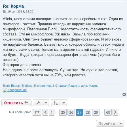
Re: Корма
С
16 сен 2013, 22:36
о
о
Alicia, могу с вами поспорить на счет основы проблем с жкт. Один из
б
примеров - гастрит. Причина отнюдь не нарушения баланса
щ
е
микрофлоры. Патогенная E-coli. Недостаточность ферментативного
н
состава. Это не микрофлора. Уж никак. Забыла про ворсинки
и
е
кишечника. Они тоже бывает неверно сформированные. И это вновь
не нарушение баланса. Бывает мясо, которое обкололи сверх меры и
мы его с вами съели. Только мы выросли на этой гадости. И ничего
не будет. Вода, которая перенасыщена фиг знает чем ( лучше бы и
не знать).
Факторов до чертиков.
Но в одном я с вами соглашусь. Сушка зло. Но лучше зло состав,
которого известен хотя бы на 70%, чем рулетка.
Baltic Beauty Endless Enchantment & Сладкая Радость дочь Марты
Ответить
Страница
27
из
69
1
25
26
27
28
29
69
Пред.
Сле
681 сообщение
…
…
Перейти