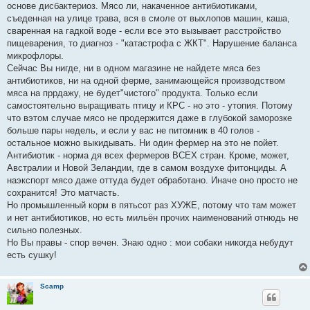
е
основе дисбактериоз. Мясо ли, накаченное антибиотиками,
н
съеденная на улице трава, вся в смоле от выхлопов машин, каша,
и
е
сваренная на гадкой воде - если все это вызывает расстройство
пищеварения, то диагноз - "катастрофа с ЖКТ". Нарушение баланса
микрофлоры.
Сейчас Вы нигде, ни в одном магазине не найдете мяса без
антибиотиков, ни на одной ферме, занимающейся производством
мяса на пррдажу, не будет"чистого" продукта. Только если
самостоятельно выращивать птицу и КРС - но это - утопия. Потому
что вэтом случае мясо не продержится даже в глубокой заморозке
больше пары недель, и если у вас не питомник в 40 голов -
остальное можно выкидывать. Ни один фермер на это не пойет.
Антибиотик - норма дя всех фермеров ВСЕХ стран. Кроме, может,
Австралии и Новой Зеландии, где в самом воздухе фитонциды. А
наэкспорт мясо даже оттуда будет обработано. Иначе оно просто не
сохранится! Это матчасть.
Но промышленный корм в пятьсот раз ХУЖЕ, потому что там может
и нет антибиотиков, но есть мильён прочих наименований отнюдь не
сильно полезных.
Но Вы правы - спор вечен. Знаю одно : мои собаки никогда небудут
есть сушку!
Scamp