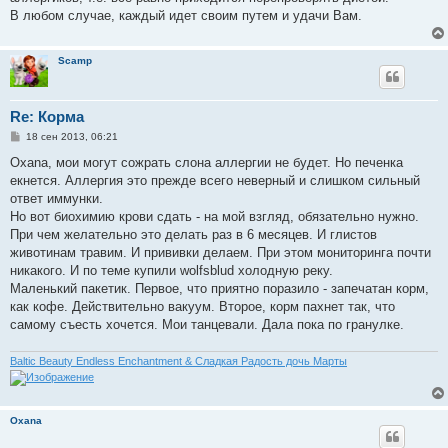
В любом случае, каждый идет своим путем и удачи Вам.
Scamp
Re: Корма
С
18 сен 2013, 06:21
о
о
Oxana, мои могут сожрать слона аллергии не будет. Но печенка
б
екнется. Аллергия это прежде всего неверный и слишком сильный
щ
е
ответ иммунки.
н
Но вот биохимию крови сдать - на мой взгляд, обязательно нужно.
и
е
При чем желательно это делать раз в 6 месяцев. И глистов
животинам травим. И прививки делаем. При этом мониторинга почти
никакого. И по теме купили wolfsblud холодную реку.
Маленький пакетик. Первое, что приятно поразило - запечатан корм,
как кофе. Действительно вакуум. Второе, корм пахнет так, что
самому съесть хочется. Мои танцевали. Дала пока по гранулке.
Baltic Beauty Endless Enchantment & Сладкая Радость дочь Марты
Oxana