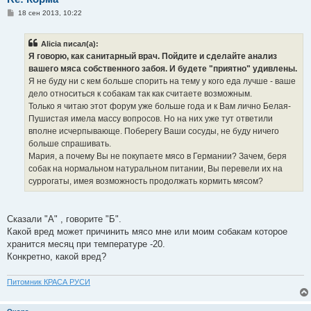
С
18 сен 2013, 10:22
о
о
б
Alicia писал(а):
щ
е
Я говорю, как санитарный врач. Пойдите и сделайте анализ
н
вашего мяса собственного забоя. И будете "приятно" удивлены.
и
е
Я не буду ни с кем больше спорить на тему у кого еда лучше - ваше
дело относиться к собакам так как считаете возможным.
Только я читаю этот форум уже больше года и к Вам лично Белая-
Пушистая имела массу вопросов. Но на них уже тут ответили
вполне исчерпывающе. Поберегу Ваши сосуды, не буду ничего
больше спрашивать.
Мария, а почему Вы не покупаете мясо в Германии? Зачем, беря
собак на нормальном натуральном питании, Вы перевели их на
суррогаты, имея возможность продолжать кормить мясом?
Сказали "А" , говорите "Б".
Какой вред может причинить мясо мне или моим собакам которое
хранится месяц при температуре -20.
Конкретно, какой вред?
Питомник КРАСА РУСИ