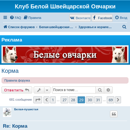
Клуб Белой Швейцарской Овчарки
FAQ
Правила
Вход
Вконтакте
Facebook
П
Список форумов
Белая швейцарская овчарка
Здоровье и кормление
о
Реклама
и
с
к
Корма
Правила форума
Поиск
Расширен
Ответить
Страница
29
из
69
1
27
28
29
30
31
69
Пред.
Сле
681 сообщение
…
…
Белая-пушистая
Re: Корма