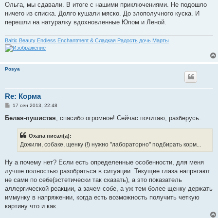
Ольга, мы сдавали. В итоге с нашими приключениями. Не подошло
ничего из списка. Долго кушали мяско. До злополучного куска. И
перешли на натуралку вдохновленные Юлом и Леной.
Baltic Beauty Endless Enchantment & Сладкая Радость дочь Марты
Posya
Re: Корма
С
17 сен 2013, 22:48
о
о
Белая-пушистая
, спасибо огромное! Сейчас почитаю, разберусь.
б
щ
е
Oxana писал(а):
н
Дожили, собаке, щенку (!) нужно "лабораторно" подбирать корм...
и
е
Ну а почему нет? Если есть определенные особенности, для меня
лучше полностью разобраться в ситуации. Текущие глаза напрягают
не сами по себе(эстетически так сказать), а это показатель
аллергической реакции, а зачем собе, а уж тем более щенку держать
иммунку в напряжении, когда есть возможность получить четкую
картину что и как.