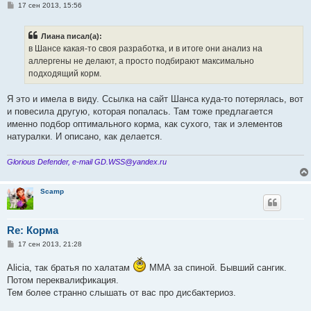
С
17 сен 2013, 15:56
о
о
б
Лиана писал(а):
щ
е
в Шансе какая-то своя разработка, и в итоге они анализ на
н
аллергены не делают, а просто подбирают максимально
и
е
подходящий корм.
Я это и имела в виду. Ссылка на сайт Шанса куда-то потерялась, вот
и повесила другую, которая попалась. Там тоже предлагается
именно подбор оптимального корма, как сухого, так и элементов
натуралки. И описано, как делается.
Glorious Defender, e-mail GD.WSS@yandex.ru
Scamp
Re: Корма
С
17 сен 2013, 21:28
о
о
Alicia, так братья по халатам
ММА за спиной. Бывший сангик.
б
щ
Потом переквалификация.
е
Тем более странно слышать от вас про дисбактериоз.
н
и
е