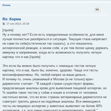
Oxana
Re: Корма
С
17 сен 2013, 23:19
о
о
[/quote]
б
Ну а почему нет? Если есть определенные особенности, для меня
щ
е
лучше полностью разобраться в ситуации. Текущие глаза напрягают
н
не сами по себе(эстетически так сказать), а это показатель
и
е
аллергической реакции, а зачем собе, а уж тем более щенку держать
иммунку в напряжении, когда есть возможность получить четкую
картину что и как.[/quote]
Это если бы можно было получить с помощью тестов четкую
картину, что и как, было бы, конечно, здорово. Чаще эти тесты
молоинформативны. Но, любой каприз за ваши деньги...
И почему-то, очень уважаемый в Москве (и не только) врач-
дерматолог считает - "В каждой стране существуют фирмы,
предлагающие анализы крови для выявления пищевой аллергии, но
% ошибок таких тестов у собак и кошек в отличие от человека
настолько велик, что во всех странах ветеринарные дерматологи не
советуют тратить деньги на подобные анализы. Все имеющиеся
тесты на пищевую аллергию у животных выявляют не более 40%
аллергиков, т.е. все равно приходится перепроверять диетой."