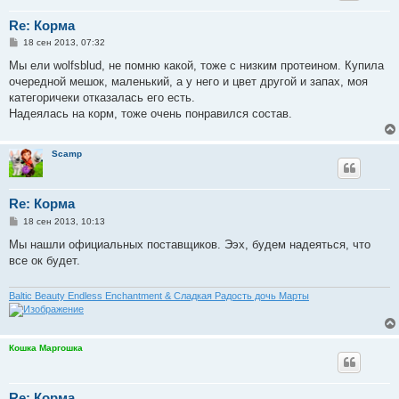
Re: Корма
С
18 сен 2013, 07:32
о
о
Мы ели wolfsblud, не помню какой, тоже с низким протеином. Купила
б
очередной мешок, маленький, а у него и цвет другой и запах, моя
щ
е
категоричеки отказалась его есть.
н
Надеялась на корм, тоже очень понравился состав.
и
е
Scamp
Re: Корма
С
18 сен 2013, 10:13
о
о
Мы нашли официальных поставщиков. Ээх, будем надеяться, что
б
все ок будет.
щ
е
н
и
Baltic Beauty Endless Enchantment & Сладкая Радость дочь Марты
е
Кошка Маргошка
Re: Корма