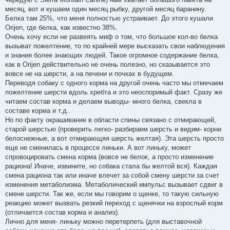
н
месяц, вот и кушаем один месяц рыбку, другой месяц баранину.
и
е
Белка там 25%, что меня полностью устраивает. До этого кушали
Orijen, где белка, как известно 38%.
Очень хочу если не развеять миф о том, что большое кол-во белка
вызыват пожелтение, то по крайней мере высказать свои наблюдения
и знания более знающих людей. Такое огромное содержание белка,
как в Orijen действительно не очень полезно, но сказывается это
вовсе не на шерсти, а на печени и почках в будущем.
Переводя собаку с одного корма на другой очень часто мы отмечаем
пожелтение шерсти вдоль хребта и это неоспоримый факт. Сразу же
читаем состав корма и делаем выводы- много белка, свекла в
составе корма и т.д..
Но по факту окрашивание в области спины связано с отмирающей,
старой шерстью (проверить легко- разбираем шерсть и видим- корни
белоснежные, а вот отмирающяя шерсть желтая). Эта шерсть просто
еще не сменилась в процессе линьки. А вот линьку, может
спровоцировать смена корма (вовсе не белок, а просто изменение
рациона! Иначе, извините, но собака стала бы желтой вся). Каждая
смена рациона так или иначе влечет за собой смену шерсти за счет
изменения метаболизма. Метаболический импульс вызывает сдвиг в
смене шерсти. Так же, если мы говорим о щенке, то такую сильную
реакцию может вызвать резкий переход с щенячки на взрослый корм
(отличается состав корма и анализ).
Лично для меня- линьку можно перетерпеть (для выставочной