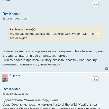
Oxana
Re: Корма
С
18 сен 2013, 10:47
о
о
б
Scamp писал(а):
щ
е
Мы нашли официальных поставщиков. Ээх, будем надеяться, что
н
все ок будет.
и
е
Я тоже покупала у официальных поставщиков. Они объяснили, что
это другая партия и все в пределах нормы.
Ничего плохого про корм не могу сказать, просто у нас, вообще,
сложные отношения с сухими кормами)
Cupcake
Re: Корма
С
28 окт 2013, 10:33
о
о
Здравствуйте Уважаемые форумчане!
б
Свою беленькую кормлю кормом Taste of the Wild (Pacific Stream
щ
е
чередую с Sierra Montain Canine) нам хватает большого пакета на