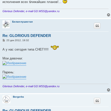
исполнения всех ближайших планов!...
Glorious Defender, e-mail GD.WSS@yandex.ru
Белая-пушистая
Re: GLORIOUS DEFENDER
С
23 дек 2012, 19:32
о
о
А у нас сегодня типа СНЕГ!!!!!
б
щ
е
Мои девочки:
н
и
е
Парень:
Glorious Defender, e-mail GD.WSS@yandex.ru
Bergerbs
Re: GLORIOUS DEFENDER