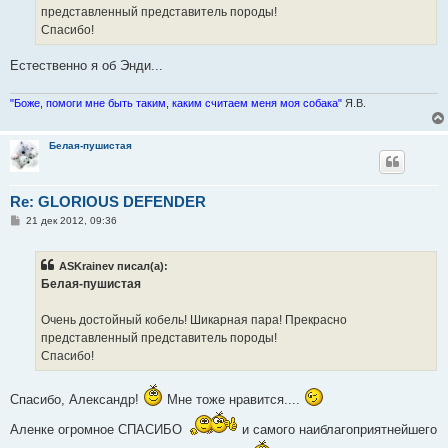
представленный представитель породы!
Спасибо!
Естественно я об Энди...
"Боже, помоги мне быть таким, каким считаем меня моя собака"
Я.В.
Белая-пушистая
Re: GLORIOUS DEFENDER
С
21 дек 2012, 09:36
о
о
б
ASKrainev писал(а):
щ
е
Белая-пушистая
н
и
е
Очень достойный кобель! Шикарная пара! Прекрасно
представленный представитель породы!
Спасибо!
Спасибо, Александр!
Мне тоже нравится....
Аленке огромное СПАСИБО
и самого наиблагоприятнейшего