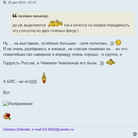
С
20 дек 2012, 23:15
о
о
б
nicolaos писал(а):
щ
е
н
да уж, выделяются
так и хочется на первое передвинуть
и
эту статуэтку из двух точеных фигур )
е
Ну.... на выставках, особенно больших - своя политика...)))
Я не очень разбираюсь в южаках, не совсем понимаю их... но это
ломатейшество наверное и вправду очень хорошо - и группа, и
Гордость России, и Чемпион Чемпионов его были...)))
А БИС - не его)))))
Вот:
Glorious Defender, e-mail GD.WSS@yandex.ru