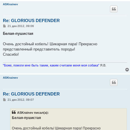
ASKrainev
Re: GLORIOUS DEFENDER
С
21 дек 2012, 09:06
о
о
Белая-пушистая
б
щ
е
Очень достойный кобель! Шикарная пара! Прекрасно
н
представленный представитель породы!
и
е
Спасибо!
"Боже, помоги мне быть таким, каким считаем меня моя собака"
Я.В.
ASKrainev
Re: GLORIOUS DEFENDER
С
21 дек 2012, 09:07
о
о
б
ASKrainev писал(а):
щ
е
Белая-пушистая
н
и
е
Очень достойный кобель! Шикарная пара! Прекрасно