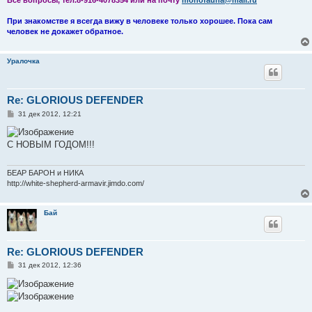
Все вопросы, тел.8-916-4078354 или на почту
monofauna@mail.ru
При знакомстве я всегда вижу в человеке только хорошее. Пока сам
человек не докажет обратное.
Уралочка
Re: GLORIOUS DEFENDER
С
31 дек 2012, 12:21
о
о
б
С НОВЫМ ГОДОМ!!!
щ
е
н
и
БЕАР БАРОН и НИКА
е
http://white-shepherd-armavir.jimdo.com/
Бай
Re: GLORIOUS DEFENDER
С
31 дек 2012, 12:36
о
о
б
щ
е