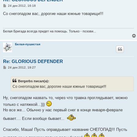
С
24 дек 2012, 16:18
о
о
Со снегопадом вас, дорогие наши южные товарищи!!!
б
щ
е
н
и
Белая Бригада всегда придет на помощь. Только - позови...
е
Белая-пушистая
Re: GLORIOUS DEFENDER
С
24 дек 2012, 19:27
о
о
б
Bergerbs писал(а):
щ
е
Со снегопадом вас, дорогие наши южные товарищи!!!
н
и
е
Ну, снегопадом назвать то, через что травка проглядывает, можно
только с натяжкой...)))
Но все же... Обычно у нас первый снег в конце января-феврале
бывает.... Если вообще бывает...
Спасибо, Маша! Пусть оправдывает название СНЕГОПАД!!! Пусть