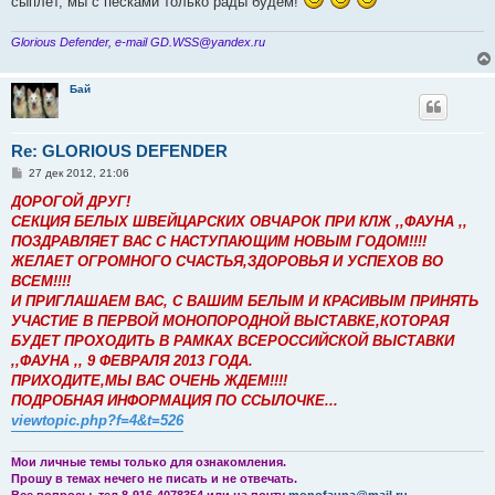
сыплет, мы с песками только рады будем!
Glorious Defender, e-mail GD.WSS@yandex.ru
Бай
Re: GLORIOUS DEFENDER
С
27 дек 2012, 21:06
о
о
ДОРОГОЙ ДРУГ!
б
СЕКЦИЯ БЕЛЫХ ШВЕЙЦАРСКИХ ОВЧАРОК ПРИ КЛЖ ,,ФАУНА ,,
щ
е
ПОЗДРАВЛЯЕТ ВАС С НАСТУПАЮЩИМ НОВЫМ ГОДОМ!!!!
н
ЖЕЛАЕТ ОГРОМНОГО СЧАСТЬЯ,ЗДОРОВЬЯ И УСПЕХОВ ВО
и
е
ВСЕМ!!!!
И ПРИГЛАШАЕМ ВАС, С ВАШИМ БЕЛЫМ И КРАСИВЫМ ПРИНЯТЬ
УЧАСТИЕ В ПЕРВОЙ МОНОПОРОДНОЙ ВЫСТАВКЕ,КОТОРАЯ
БУДЕТ ПРОХОДИТЬ В РАМКАХ ВСЕРОССИЙСКОЙ ВЫСТАВКИ
,,ФАУНА ,, 9 ФЕВРАЛЯ 2013 ГОДА.
ПРИХОДИТЕ,МЫ ВАС ОЧЕНЬ ЖДЕМ!!!!
ПОДРОБНАЯ ИНФОРМАЦИЯ ПО ССЫЛОЧКЕ...
viewtopic.php?f=4&t=526
Мои личные темы только для ознакомления.
Прошу в темах нечего не писать и не отвечать.