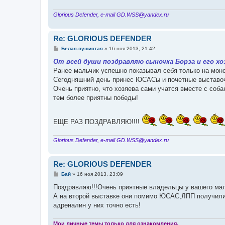
Glorious Defender, e-mail GD.WSS@yandex.ru
Re: GLORIOUS DEFENDER
С
Белая-пушистая
»
16 ноя 2013, 21:42
о
о
От всей души поздравляю сыночка Борза и его х
б
Ранее мальчик успешно показывал себя только на мон
щ
е
Сегодняшний день принес ЮСАСы и почетные выставочны
н
Очень приятно, что хозяева сами учатся вместе с собако
и
е
тем более приятны победы!
ЕЩЕ РАЗ ПОЗДРАВЛЯЮ!!!!
Glorious Defender, e-mail GD.WSS@yandex.ru
Re: GLORIOUS DEFENDER
С
Бай
»
16 ноя 2013, 23:09
о
о
Поздравляю!!!Очень приятные владельцы у вашего мал
б
А на второй выставке они помимо ЮСАС,ЛПП получили.
щ
е
адреналин у них точно есть!
н
и
е
Мои личные темы только для ознакомления.