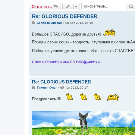
Ответить
Re: GLORIOUS DEFENDER
С
Белая-пушистая
»
05 ноя 2013, 08:19
о
о
б
Большое СПАСИБО, дорогие друзья!
щ
е
Победы своих собак - гордость, ступенька к более знА
н
и
Победы и успехи деток твоих собак - просто СЧАСТЬЕ!!
е
Glorious Defender, e-mail GD.WSS@yandex.ru
Re: GLORIOUS DEFENDER
С
Таисия_Олег
»
05 ноя 2013, 09:17
о
о
б
Поздравляем!!!!!
щ
е
н
и
е