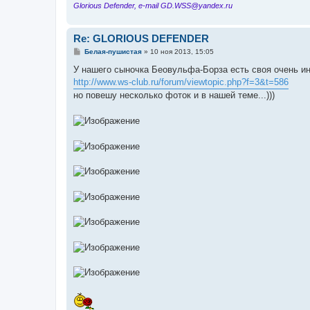
Glorious Defender, e-mail GD.WSS@yandex.ru
Re: GLORIOUS DEFENDER
С
Белая-пушистая
»
10 ноя 2013, 15:05
о
о
У нашего сыночка Беовульфа-Борза есть своя очень и
б
http://www.ws-club.ru/forum/viewtopic.php?f=3&t=586
щ
е
но повешу несколько фоток и в нашей теме...)))
н
и
е