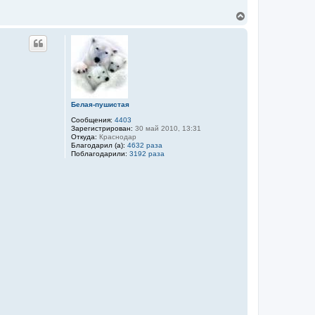
а
т
В
е
е
л
р
я
н
k
o
у
n
т
o
ь
n
с
d
я
o
к
g
Белая-пушистая
н
Сообщения:
4403
а
Зарегистрирован:
30 май 2010, 13:31
ч
Откуда:
Краснодар
а
Благодарил (а):
4632 раза
л
Поблагодарили:
3192 раза
у