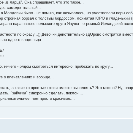
 из ларца". Она спрашивает, что это такое...
курс самодеятельный...
с в Молдавии было - не помню, как называлось, но участвовали пары соб
ер стройная борзая с толстым бордоссом, лохматая ЮРО и гладенький г
ыиграла пара нашего польского друга Януша - огромный Ирландский волк
астности по окрасу...)) Девочки действительно здОрово смотрятся вместе
льно одного владельца.
а?
е...
 ничего - рядом смотреться интересно, пробежать по кругу...
е о впечатлениях и вообще...
ежать, а какие-то простые трюки вместе выполнять? Это можно? Ну, нап
дать, "зайчика" синхронно сделать, поклон....
ривлекательнее, чем просто красивые....