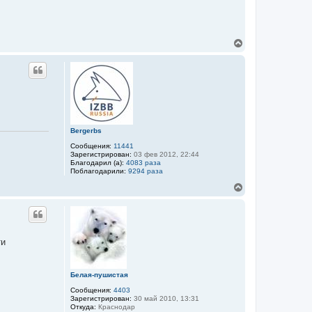
В
е
р
н
у
т
ь
с
я
к
Bergerbs
н
Сообщения:
11441
а
Зарегистрирован:
03 фев 2012, 22:44
ч
Благодарил (а):
4083 раза
а
Поблагодарили:
9294 раза
л
В
у
е
р
н
у
т
ти
ь
с
я
к
Белая-пушистая
н
Сообщения:
4403
а
Зарегистрирован:
30 май 2010, 13:31
ч
Откуда:
Краснодар