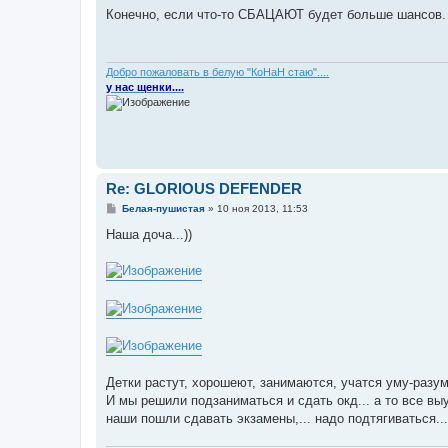
о
Конечно, если что-то СБАЦАЮТ будет больше шансов. Н
б
щ
е
н
и
Добро пожаловать в белую "КоНаН стаю"....
е
у нас щенки....
Re: GLORIOUS DEFENDER
С
Белая-пушистая
»
10 ноя 2013, 11:53
о
о
Наша доча...))
б
щ
е
н
и
е
Детки растут, хорошеют, занимаются, учатся уму-разуму
И мы решили подзаниматься и сдать окд... а то все вы
наши пошли сдавать экзамены,... надо подтягиваться...)