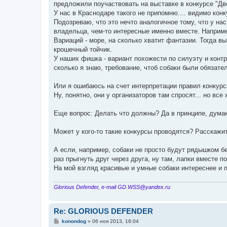
предложили поучаствовать на выставке в конкурсе "Двое
У нас в Краснодаре такого не припомню.... видимо кон
Подозреваю, что это нечто аналогичное тому, что у на
владельца, чем-то интересные именно вместе. Наприм
Вариаций - море, на сколько хватит фантазии. Тогда в
крошечный тойчик.
У наших фишка - вариант похожести по силуэту и контр
сколько я знаю, требование, чтоб собаки были обязате
Или я ошибаюсь на счет интерпретации правил конкурс
Ну, понятно, они у организаторов там спросят... но все ж
Еще вопрос: Делать что должны? Да в принципе, думаю,
Может у кого-то такие конкурсы проводятся? Расскажит
А если, например, собаки не просто будут рядышком б
раз прыгнуть друг через друга, ну там, лапки вместе по
На мой взгляд красивые и умные собаки интереснее и п
Glorious Defender, e-mail GD.WSS@yandex.ru
Re: GLORIOUS DEFENDER
С
konondog
»
06 ноя 2013, 18:04
о