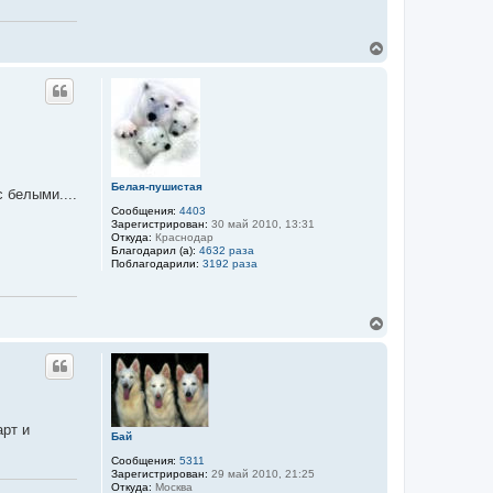
В
е
р
н
у
т
ь
с
я
к
Белая-пушистая
с белыми....
н
Сообщения:
4403
а
Зарегистрирован:
30 май 2010, 13:31
ч
Откуда:
Краснодар
а
Благодарил (а):
4632 раза
л
Поблагодарили:
3192 раза
у
В
е
р
н
у
т
ь
рт и
с
Бай
я
к
Сообщения:
5311
Зарегистрирован:
29 май 2010, 21:25
н
Откуда:
Москва
а