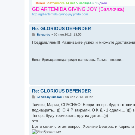
GD ARTEMIDA GIVING JOY (Бэллочка)
http://gd-artemida-giving-joy.jimdo.com
Re: GLORIOUS DEFENDER
С
Bergerbs
»
05 ноя 2013, 13:55
о
о
Поздравляем!!! Развивайте успех и множьте достижени
б
щ
е
н
и
Белая Бригада всегда придет на помощь. Только - позови...
е
Re: GLORIOUS DEFENDER
С
Белая-пушистая
»
06 ноя 2013, 01:52
о
о
Таисия, Мария, СПАСИБО! Берри теперь будет готовить
б
поднабрать...))) Ю Ч Р закрыли, О К Д - 1 сдали.....))
щ
е
Теперь буду тормошить других деток...)))
н
это
и
е
Вот в связи с этим вопрос. Хозяйке Беатрис и Корнели