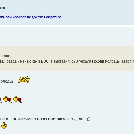
.ru
ока сам человек не докажет обратное.
льчика.
.Правда не знаю как в БЭСТе выставились,я уехала.Но,они молодцы,азарт 
 молодцы!
ва от так любимого мною выставочного дела...)))
!