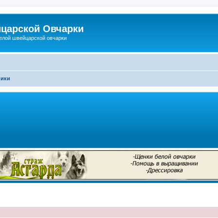
царской Овчарки
елой швейцарской овчарки
ники