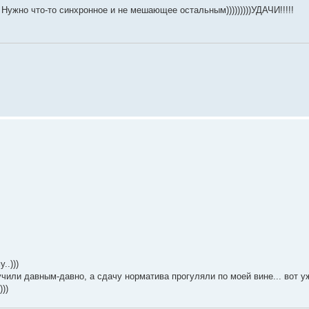
ужно что-то синхронное и не мешающее остальным)))))))))УДАЧИ!!!!!
..)))
учили давным-давно, а сдачу норматива прогуляли по моей вине... вот у
))