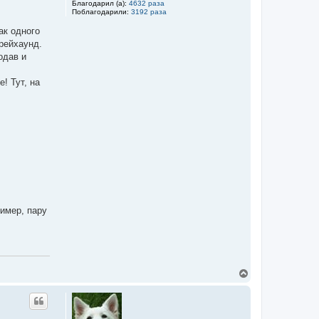
а
Благодарил (а):
4632 раза
л
Поблагодарили:
3192 раза
у
ак одного
рейхаунд.
одав и
! Тут, на
ример, пару
В
е
р
н
у