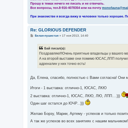
Прошу в темах нечего не писать и не отвечать.
Все вопросы, тел.8-916-4078354 или на почту
monofauna@mail
При знакомстве я всегда вижу в человеке только хорошее. П
Re: GLORIOUS DEFENDER
С
Белая-пушистая
»
17 ноя 2013, 14:40
о
о
б
Бай писал(а):
щ
е
Поздравляю!!!Очень приятные владельцы у вашего ма
н
А на второй выставке они помимо ЮСАС,ЛПП получили
и
е
адреналин у них точно есть!
Да, Елена, спасибо, полностью с Вами согласна! Они
Итоги - 1 выставка: отлично-1, ЮСАС, ЛКЮ
2 выставка: отлично-1, ЮСАС, ЛКЮ, ЛЮ, ЛПП....)))
Один шаг остался до ЮЧР...)))
Желаю Борзу, Марии, Артему - успехов и только позити
А так же успехов во всех занятиях с нашим мальчиком