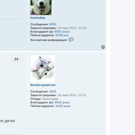
т
ь
с
я
konondog
к
н
Сообщения:
9056
а
Зарегистрирован:
10 июн 2010, 21:20
ч
Благодарил (а):
6952 раза
а
Поблагодарили:
6258 раз
К
л
Контактная информация:
о
у
н
В
т
е
а
р
к
н
т
у
н
а
т
я
ь
и
с
н
я
ф
к
Белая-пушистая
о
н
р
Сообщения:
4403
м
а
Зарегистрирован:
30 май 2010, 13:31
а
ч
Откуда:
Краснодар
ц
а
Благодарил (а):
4632 раза
и
л
Поблагодарили:
3192 раза
я
у
п
о
л
же детки
ь
з
о
в