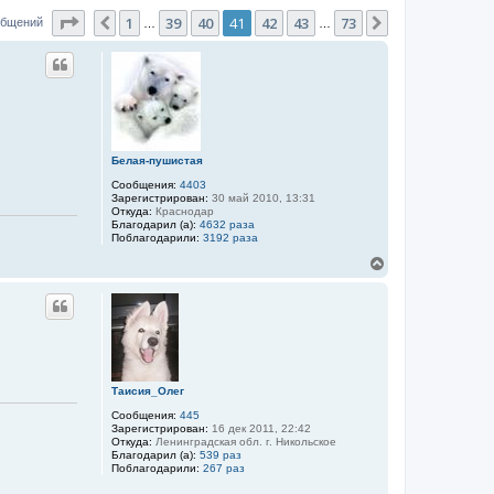
Страница
41
из
73
1
39
40
41
42
43
73
Пред.
След.
общений
…
…
Белая-пушистая
Сообщения:
4403
Зарегистрирован:
30 май 2010, 13:31
Откуда:
Краснодар
Благодарил (а):
4632 раза
Поблагодарили:
3192 раза
В
е
р
н
у
т
ь
с
я
Таисия_Олег
к
Сообщения:
445
н
Зарегистрирован:
16 дек 2011, 22:42
а
Откуда:
Ленинградская обл. г. Никольское
ч
Благодарил (а):
539 раз
а
Поблагодарили:
267 раз
л
у