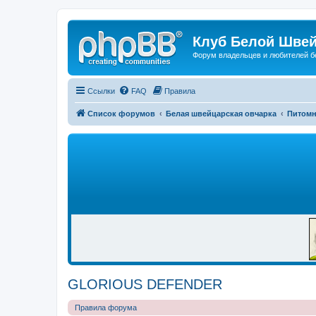
Клуб Белой Швей
Форум владельцев и любителей б
Ссылки
FAQ
Правила
Список форумов
Белая швейцарская овчарка
Питом
Р
Е
К
Л
А
М
А
GLORIOUS DEFENDER
Правила форума