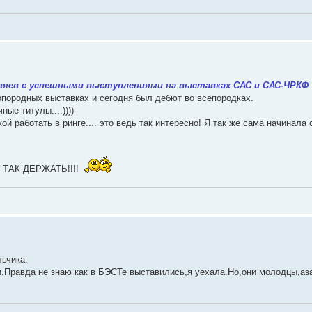
озяев с успешными выступлениями на выставках САС и САС-ЧРКФ
опородных выставках и сегодня был дебют во всепородках.
е титулы....))))
й работать в ринге.... это ведь так интересно! Я так же сама начинала 
ТАК ДЕРЖАТЬ!!!!
ьчика.
Правда не знаю как в БЭСТе выставились,я уехала.Но,они молодцы,аза