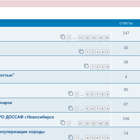
ширенный поиск
ОТВЕТЫ
147
1
11
12
13
14
15
…
40
1
2
3
4
5
39
1
2
3
4
ностью"
4
80
1
5
6
7
8
9
…
вчарок
87
1
5
6
7
8
9
…
О ДОССАФ г.Новосибирск
246
1
21
22
23
24
25
…
популяризации породы
74
1
4
5
6
7
8
…