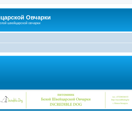
царской Овчарки
елой швейцарской овчарки