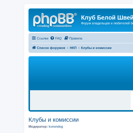
Клуб Белой Швей
Форум владельцев и любителей б
Ссылки
FAQ
Правила
Список форумов
НКП
Клубы и комиссии
Р
Е
К
Л
А
М
А
Клубы и комиссии
Модератор:
konondog