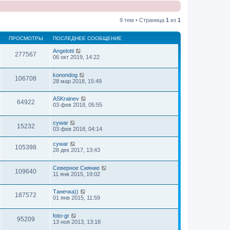
9 тем • Страница
1
из
1
ПРОСМОТРЫ
ПОСЛЕДНЕЕ СООБЩЕНИЕ
Angelotti
277567
06 окт 2019, 14:22
konondog
106708
28 мар 2018, 15:49
ASKrainev
64922
03 фев 2018, 05:55
cywar
15232
03 фев 2018, 04:14
cywar
105398
28 дек 2017, 13:43
Северное Сияние
109640
11 янв 2015, 19:02
Танечка))
187572
01 янв 2015, 11:59
foto-gr
95209
13 ноя 2013, 13:18