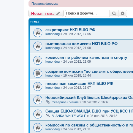
Правила форума
Поиск
Рас
Новая тема
ТЕМЫ
секретариат НКП БШО РФ
konondog
» 29 ноя 2012, 17:55
выставочная комиссия НКП БШО РФ
konondog
» 24 сен 2012, 21:08
комиссия по рабочим качествам и спорту
konondog
» 24 сен 2012, 21:09
создание комиссии "по связям с обществее
konondog
» 19 янв 2018, 15:44
племенная комиссия НКП БШО РФ
konondog
» 24 сен 2012, 21:07
Новосибирский Клуб Белых Швейцарских О
Северное Сияние
» 10 окт 2012, 16:40
Секция БШО-КОМАНДА БШО при УСЦ КСС НР
BLANKA-WHITE WOLF
» 08 янв 2013, 20:18
комиссия по связям с общественностью и 
konondog
» 24 сен 2012, 21:11