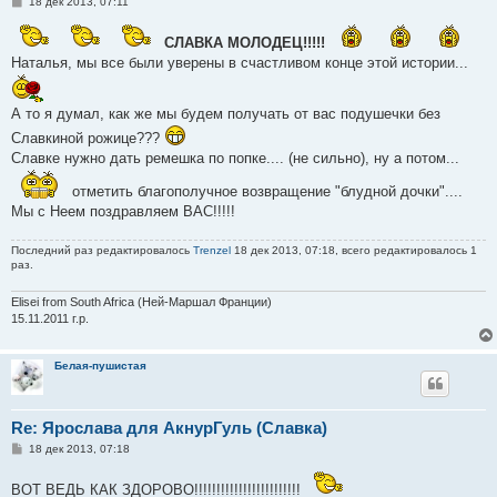
С
18 дек 2013, 07:11
о
о
б
СЛАВКА МОЛОДЕЦ!!!!!
щ
Наталья, мы все были уверены в счастливом конце этой истории...
е
н
и
е
А то я думал, как же мы будем получать от вас подушечки без
Славкиной рожице???
Славке нужно дать ремешка по попке.... (не сильно), ну а потом...
отметить благополучное возвращение "блудной дочки"....
Мы с Неем поздравляем ВАС!!!!!
Последний раз редактировалось
Trenzel
18 дек 2013, 07:18, всего редактировалось 1
раз.
Elisei from South Africa (Ней-Маршал Франции)
15.11.2011 г.р.
Белая-пушистая
Re: Ярослава для АкнурГуль (Славка)
С
18 дек 2013, 07:18
о
о
ВОТ ВЕДЬ КАК ЗДОРОВО!!!!!!!!!!!!!!!!!!!!!!!!
б