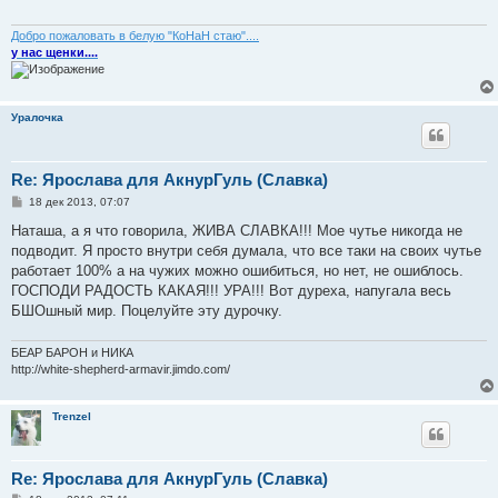
Добро пожаловать в белую "КоНаН стаю"....
у нас щенки....
Уралочка
Re: Ярослава для АкнурГуль (Славка)
С
18 дек 2013, 07:07
о
о
Наташа, а я что говорила, ЖИВА СЛАВКА!!! Мое чутье никогда не
б
подводит. Я просто внутри себя думала, что все таки на своих чутье
щ
е
работает 100% а на чужих можно ошибиться, но нет, не ошиблось.
н
ГОСПОДИ РАДОСТЬ КАКАЯ!!! УРА!!! Вот дуреха, напугала весь
и
е
БШОшный мир. Поцелуйте эту дурочку.
БЕАР БАРОН и НИКА
http://white-shepherd-armavir.jimdo.com/
Trenzel
Re: Ярослава для АкнурГуль (Славка)