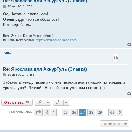
Re: Ярослава для АкнурГуль (Славка)
С
18 дек 2013, 07:24
о
о
Ох, Наталья, слава богу!
б
Очень рады что все обошлось!
щ
е
Вот ведь балда!
н
и
е
Бель Этуаль Келли Монро (Мотя)
Bel Etual Kelly Monroe
http://kellymonroe.jimdo.com/
ToniC
Re: Ярослава для АкнурГуль (Славка)
С
18 дек 2013, 07:56
о
о
Забежала между парами - очень переживала за наших потеряшек и
б
ура-ура-ура!!! Ликую!!! Вот сейчас студентам повезет) ))
щ
е
н
и
Ответить
е
Страница
27
из
66
1
25
26
27
28
29
66
Пред.
Сле
660 сообщений
…
…
Перейти