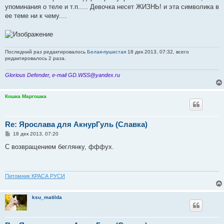
упоминания о теле и т.п..... Девочка несет ЖИЗНЬ! и эта символика в
ее теме ни к чему....
Последний раз редактировалось
Белая-пушистая
18 дек 2013, 07:32, всего
редактировалось 2 раза.
Glorious Defender, e-mail GD.WSS@yandex.ru
Кошка Маргошка
Re: Ярослава для АкнурГуль (Славка)
С
18 дек 2013, 07:20
о
о
С возвращением беглянку, фффух.
б
щ
е
н
и
Питомник КРАСА РУСИ
е
ksu_matilda