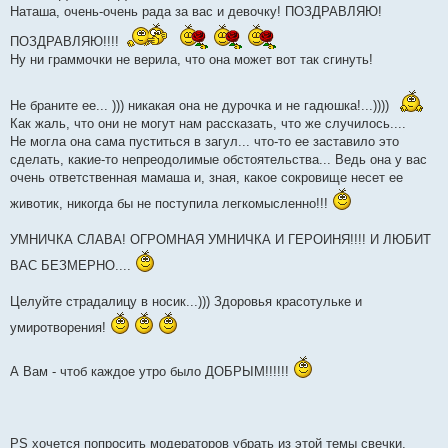
щ
Наташа, очень-очень рада за вас и девочку! ПОЗДРАВЛЯЮ!
е
н
ПОЗДРАВЛЯЮ!!!!
и
е
Ну ни граммочки не верила, что она может вот так сгинуть!
Не браните ее... ))) никакая она не дурочка и не гадюшка!...))))
Как жаль, что они не могут нам рассказать, что же случилось....
Не могла она сама пуститься в загул... что-то ее заставило это
сделать, какие-то непреодолимые обстоятельства... Ведь она у вас
очень ответственная мамаша и, зная, какое сокровище несет ее
животик, никогда бы не поступила легкомысленно!!!
УМНИЧКА СЛАВА! ОГРОМНАЯ УМНИЧКА И ГЕРОИНЯ!!!! И ЛЮБИТ
ВАС БЕЗМЕРНО....
Целуйте страдалицу в носик...))) Здоровья красотульке и
умиротворения!
А Вам - чтоб каждое утро было ДОБРЫМ!!!!!!
PS хочется попросить модераторов убрать из этой темы свечки,