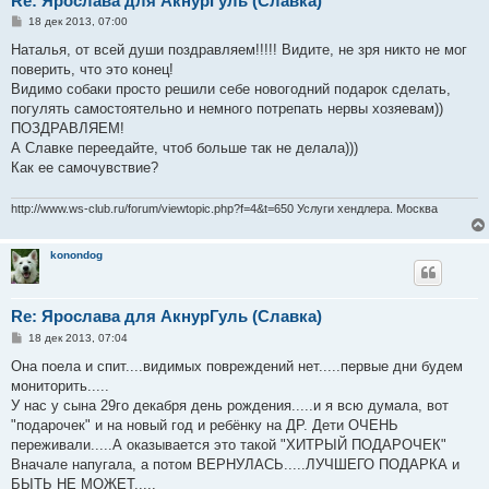
Re: Ярослава для АкнурГуль (Славка)
С
18 дек 2013, 07:00
о
о
Наталья, от всей души поздравляем!!!!! Видите, не зря никто не мог
б
поверить, что это конец!
щ
е
Видимо собаки просто решили себе новогодний подарок сделать,
н
погулять самостоятельно и немного потрепать нервы хозяевам))
и
е
ПОЗДРАВЛЯЕМ!
А Славке переедайте, чтоб больше так не делала)))
Как ее самочувствие?
http://www.ws-club.ru/forum/viewtopic.php?f=4&t=650 Услуги хендлера. Москва
konondog
Re: Ярослава для АкнурГуль (Славка)
С
18 дек 2013, 07:04
о
о
Она поела и спит....видимых повреждений нет.....первые дни будем
б
мониторить.....
щ
е
У нас у сына 29го декабря день рождения.....и я всю думала, вот
н
"подарочек" и на новый год и ребёнку на ДР. Дети ОЧЕНЬ
и
е
переживали.....А оказывается это такой "ХИТРЫЙ ПОДАРОЧЕК"
Вначале напугала, а потом ВЕРНУЛАСЬ.....ЛУЧШЕГО ПОДАРКА и
БЫТЬ НЕ МОЖЕТ.....