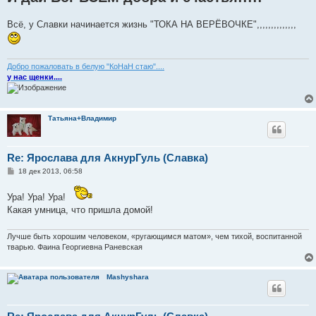
Всё, у Славки начинается жизнь "ТОКА НА ВЕРЁВОЧКЕ",,,,,,,,,,,,,,
Добро пожаловать в белую "КоНаН стаю"....
у нас щенки....
Тaтьянa+Влaдимиp
Re: Ярослава для АкнурГуль (Славка)
С
18 дек 2013, 06:58
о
о
Ура! Ура! Ура!
б
щ
Какая умница, что пришла домой!
е
н
и
Лучше быть хорошим человеком, «ругающимся матом», чем тихой, воспитанной
е
тварью. Фаина Георгиевна Раневская
Mashyshara