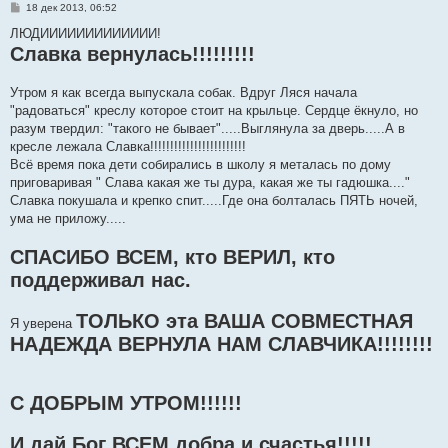
С
18 дек 2013, 06:52
о
о
ЛЮДИИИИИИИИИИИИИ!
б
Славка вернулась!!!!!!!!!
щ
е
н
Утром я как всегда выпускала собак. Вдруг Ляся начала
и
е
"радоваться" креслу которое стоит на крыльце. Сердце ёкнуло, но
разум твердил: "такого не бывает".....Выглянула за дверь.....А в
кресле лежала Славка!!!!!!!!!!!!!!!!!!!!!!!!
Всё время пока дети собирались в школу я металась по дому
приговаривая " Слава какая же ты дура, какая же ты гадюшка...."
Славка покушала и крепко спит.....Где она болталась ПЯТЬ ночей,
ума не приложу.....
СПАСИБО ВСЕМ, кто ВЕРИЛ, кто
поддерживал нас.
ТОЛЬКО эта ВАША СОВМЕСТНАЯ
Я уверена
НАДЕЖДА ВЕРНУЛА НАМ СЛАВЧИКА!!!!!!!!
С ДОБРЫМ УТРОМ!!!!!!
И дай Бог ВСЕМ добра и счастья!!!!!